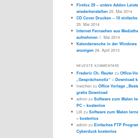
Firefox 29 – untere Addon Leist
wiederherstellen
25. Mai 2014
CD Cover Drucken – 10 einfache
25. Mai 2014
Internet Fernsehen aus Mediath
aufnehmen
1. Mai 2014
Kalenderwoche in der Windows 
anzeigen
29. April 2013
NEUESTE KOMMENTARE
Frederic Ch. Reuter
zu
Office-Vo
„Gesprächsnotiz“ – Download k
Ineichen
zu
Office Vorlage „Best
gratis Download
admin
zu
Software zum Malen l
PC – kostenlos
Lilli
zu
Software zum Malen lern
– kostenlos
admin
zu
Einfaches FTP Progra
Cyberduck kostenlos