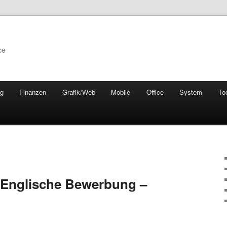
ce
ng
Finanzen
Grafik/Web
Mobile
Office
System
To
– Englische Bewerbung –