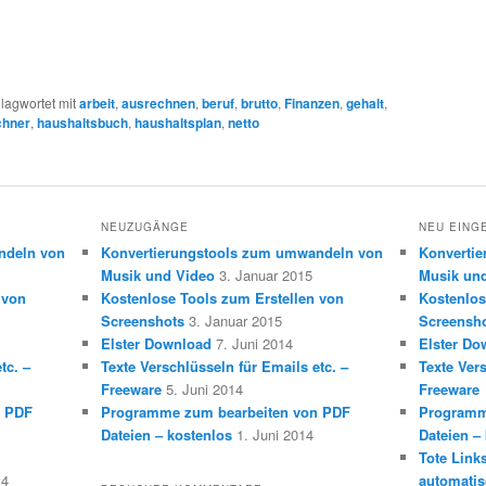
lagwortet mit
arbeit
,
ausrechnen
,
beruf
,
brutto
,
Finanzen
,
gehalt
,
chner
,
haushaltsbuch
,
haushaltsplan
,
netto
NEUZUGÄNGE
NEU EING
ndeln von
Konvertierungstools zum umwandeln von
Konverti
Musik und Video
3. Januar 2015
Musik un
 von
Kostenlose Tools zum Erstellen von
Kostenlos
Screenshots
3. Januar 2015
Screensh
Elster Download
7. Juni 2014
Elster Do
tc. –
Texte Verschlüsseln für Emails etc. –
Texte Vers
Freeware
5. Juni 2014
Freeware
n PDF
Programme zum bearbeiten von PDF
Programm
Dateien – kostenlos
1. Juni 2014
Dateien –
Tote Link
14
automatis