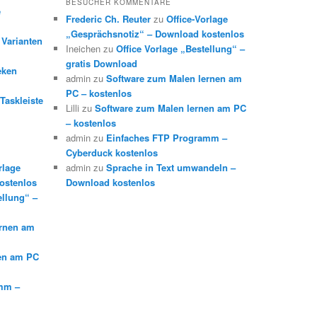
BESUCHER KOMMENTARE
e
Frederic Ch. Reuter
zu
Office-Vorlage
„Gesprächsnotiz“ – Download kostenlos
 Varianten
Ineichen
zu
Office Vorlage „Bestellung“ –
gratis Download
eken
admin
zu
Software zum Malen lernen am
PC – kostenlos
Taskleiste
Lilli
zu
Software zum Malen lernen am PC
– kostenlos
admin
zu
Einfaches FTP Programm –
Cyberduck kostenlos
rlage
admin
zu
Sprache in Text umwandeln –
ostenlos
Download kostenlos
ellung“ –
ernen am
en am PC
mm –