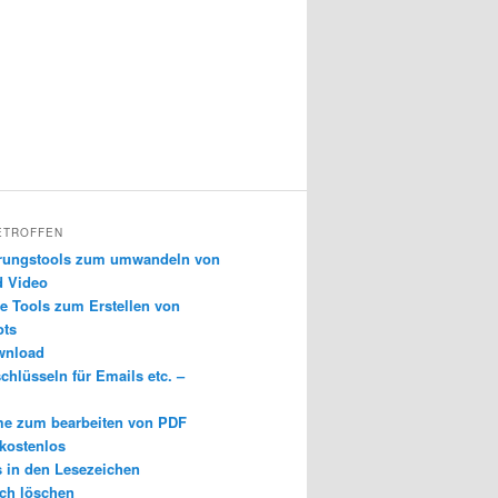
ETROFFEN
erungstools zum umwandeln von
d Video
e Tools zum Erstellen von
ots
wnload
chlüsseln für Emails etc. –
e zum bearbeiten von PDF
 kostenlos
s in den Lesezeichen
ch löschen