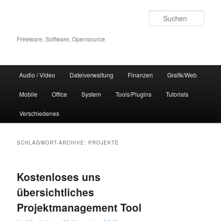
Zum
Zum
Inhalt
sekundären
Such
wechseln
Inhalt
wechseln
Freeware, Software, Opensource
Hauptmenü
Audio / Video
Dateiverwaltung
Finanzen
Grafik/Web
Mobile
Office
System
Tools/Plugins
Tutorials
Verschiedenes
SCHLAGWORT-ARCHIVE:
PROJEKTE
Kostenloses uns
übersichtliches
Projektmanagement Tool