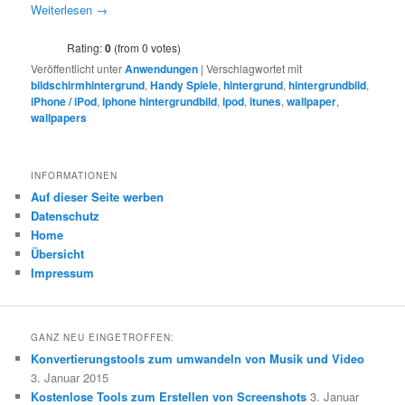
Weiterlesen
→
Rating:
0
(from 0 votes)
Veröffentlicht unter
Anwendungen
|
Verschlagwortet mit
bildschirmhintergrund
,
Handy Spiele
,
hintergrund
,
hintergrundbild
,
iPhone / iPod
,
iphone hintergrundbild
,
ipod
,
itunes
,
wallpaper
,
wallpapers
INFORMATIONEN
Auf dieser Seite werben
Datenschutz
Home
Übersicht
Impressum
GANZ NEU EINGETROFFEN:
Konvertierungstools zum umwandeln von Musik und Video
3. Januar 2015
Kostenlose Tools zum Erstellen von Screenshots
3. Januar