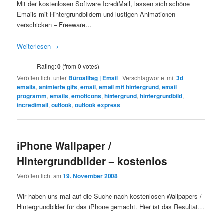
Mit der kostenlosen Software IcrediMail, lassen sich schöne
Emails mit Hintergrundbildern und lustigen Animationen
verschicken – Freeware…
Weiterlesen
→
Rating:
0
(from 0 votes)
Veröffentlicht unter
Büroalltag | Email
|
Verschlagwortet mit
3d
emails
,
animierte gifs
,
email
,
email mit hintergrund
,
email
programm
,
emails
,
emoticons
,
hintergrund
,
hintergrundbild
,
incredimail
,
outlook
,
outlook express
iPhone Wallpaper /
Hintergrundbilder – kostenlos
Veröffentlicht am
19. November 2008
Wir haben uns mal auf die Suche nach kostenlosen Wallpapers /
Hintergrundbilder für das iPhone gemacht. Hier ist das Resultat…