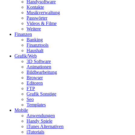
Handysoftware
Kontakte
Musikverwaltung
Passwörter
Videos & Filme
Weitere
Finanzen
Banking
Finanztools
Haushalt
Grafik/Web
3D Software
Animationen
Bildbearbeitung
Browser
Editoren
FTP
Grafik Sonstige
Seo
Templates
Mobile
Anwendungen
Handy Spiele
iTunes Alternativen
iTutorials