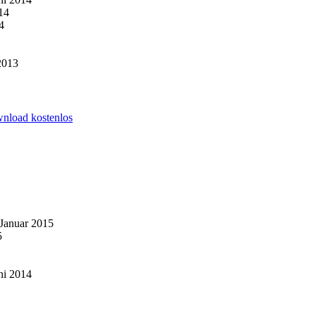
14
4
2013
wnload kostenlos
 Januar 2015
5
ni 2014