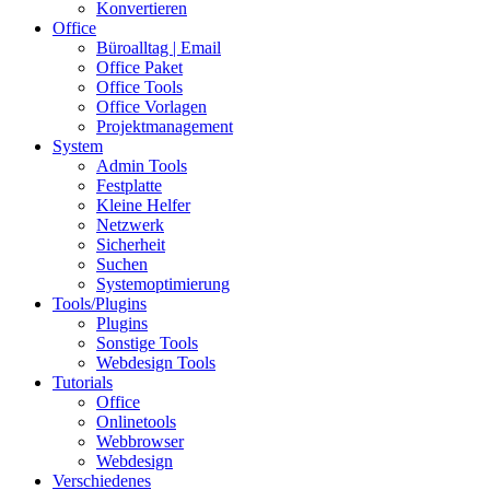
Konvertieren
Office
Büroalltag | Email
Office Paket
Office Tools
Office Vorlagen
Projektmanagement
System
Admin Tools
Festplatte
Kleine Helfer
Netzwerk
Sicherheit
Suchen
Systemoptimierung
Tools/Plugins
Plugins
Sonstige Tools
Webdesign Tools
Tutorials
Office
Onlinetools
Webbrowser
Webdesign
Verschiedenes