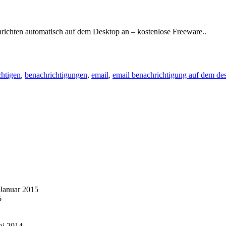
richten automatisch auf dem Desktop an – kostenlose Freeware..
chtigen
,
benachrichtigungen
,
email
,
email benachrichtigung auf dem de
 Januar 2015
5
ni 2014