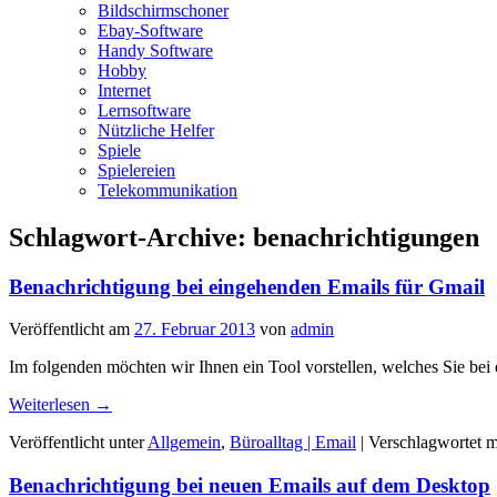
Bildschirmschoner
Ebay-Software
Handy Software
Hobby
Internet
Lernsoftware
Nützliche Helfer
Spiele
Spielereien
Telekommunikation
Schlagwort-Archive:
benachrichtigungen
Benachrichtigung bei eingehenden Emails für Gmail
Veröffentlicht am
27. Februar 2013
von
admin
Im folgenden möchten wir Ihnen ein Tool vorstellen, welches Sie be
Weiterlesen
→
Veröffentlicht unter
Allgemein
,
Büroalltag | Email
|
Verschlagwortet m
Benachrichtigung bei neuen Emails auf dem Desktop