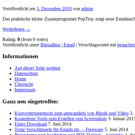
Veröffentlicht am
3. Dezember 2010
von
admin
Das praktische kleine Zusatzprogramm PopTray zeigt neue Emailnach
Weiterlesen
→
Rating:
0
(from 0 votes)
Veröffentlicht unter
Büroalltag | Email
|
Verschlagwortet mit
benachri
Informationen
Auf dieser Seite werben
Datenschutz
Home
Übersicht
Impressum
Ganz neu eingetroffen:
Konvertierungstools zum umwandeln von Musik und Video
3.
Kostenlose Tools zum Erstellen von Screenshots
3. Januar 201
Elster Download
7. Juni 2014
Texte Verschlüsseln für Emails etc. – Freeware
5. Juni 2014
Programme zum bearbeiten von PDF Dateien – kostenlos
1. Ju