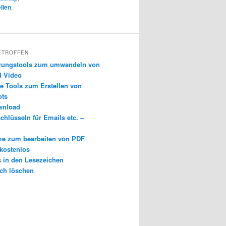
llen
,
ETROFFEN
erungstools zum umwandeln von
d Video
e Tools zum Erstellen von
ots
wnload
chlüsseln für Emails etc. –
e zum bearbeiten von PDF
 kostenlos
s in den Lesezeichen
ch löschen