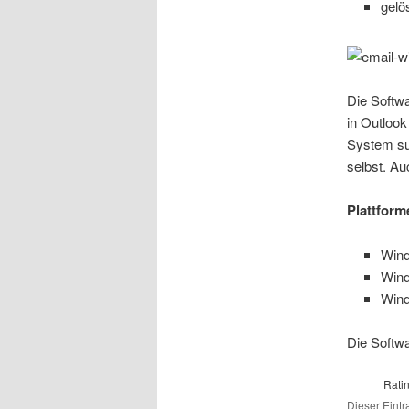
gelö
Die Softw
in Outlook
System su
selbst. Au
Plattform
Win
Win
Win
Die Softwa
Rati
Dieser Eintr