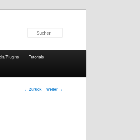
Suchen
ols/Plugins
Tutorials
Beitrags-
←
Zurück
Weiter
→
Navigation