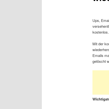
Ups, Email
versehentl
kostenlo
Mit der k
wiederher
Emails ma
gelöscht w
Wichtigst