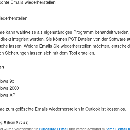
schte Emails wiederherstellen
are kann wahlweise als eigenständiges Programm behandelt werden,
 direkt integriert werden. Sie können PST Dateien von der Software a
che lassen. Welche Emails Sie wiederherstellen möchten, entscheid
ch Sicherungen lassen sich mit dem Tool erstellen.
en
dows 9x
dows 2000
dows XP
re zum gelöschte Emails wiederherstellen in Outlook ist kostenlos.
ng:
0
(from 0 votes)
ag wurde veröffentlicht in
Büroalltag | Email
und verschlagwortet mit
email
,
email 