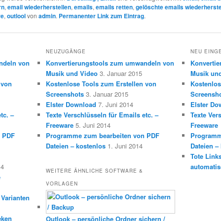
rn
,
email wiederherstellen
,
emails
,
emails retten
,
gelöschte emails wiederherste
re
,
outlool
von
admin
.
Permanenter Link zum Eintrag
.
NEUZUGÄNGE
NEU EING
ndeln von
Konvertierungstools zum umwandeln von
Konverti
Musik und Video
3. Januar 2015
Musik un
 von
Kostenlose Tools zum Erstellen von
Kostenlos
Screenshots
3. Januar 2015
Screensh
Elster Download
7. Juni 2014
Elster Do
tc. –
Texte Verschlüsseln für Emails etc. –
Texte Vers
Freeware
5. Juni 2014
Freeware
n PDF
Programme zum bearbeiten von PDF
Programm
Dateien – kostenlos
1. Juni 2014
Dateien –
Tote Link
14
automatis
WEITERE ÄHNLICHE SOFTWARE &
e
VORLAGEN
 Varianten
eken
Outlook – persönliche Ordner sichern /