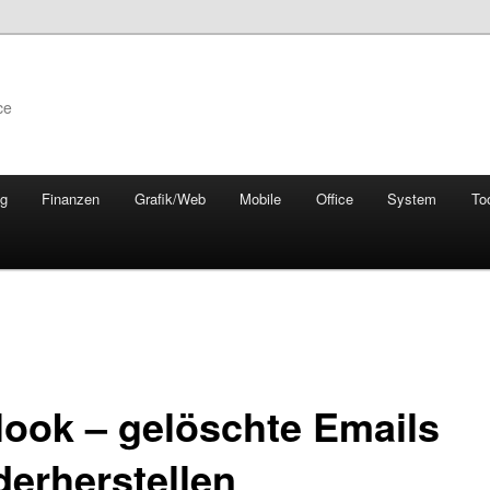
ce
ng
Finanzen
Grafik/Web
Mobile
Office
System
To
look – gelöschte Emails
derherstellen