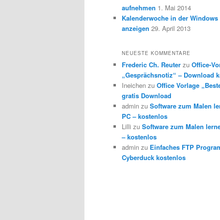
aufnehmen
1. Mai 2014
Kalenderwoche in der Windows 
anzeigen
29. April 2013
NEUESTE KOMMENTARE
Frederic Ch. Reuter
zu
Office-Vo
„Gesprächsnotiz“ – Download k
Ineichen
zu
Office Vorlage „Best
gratis Download
admin
zu
Software zum Malen l
PC – kostenlos
Lilli
zu
Software zum Malen lern
– kostenlos
admin
zu
Einfaches FTP Progra
Cyberduck kostenlos