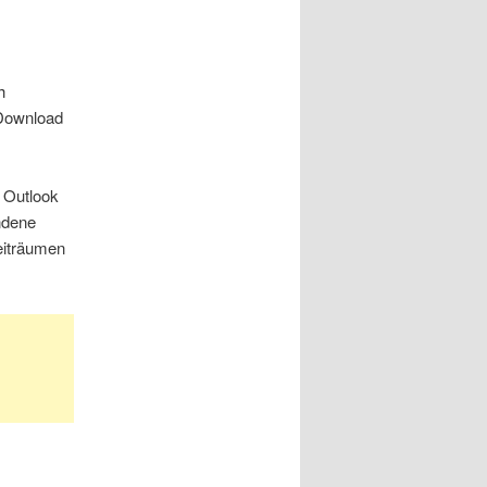
h
 Download
 Outlook
ndene
eiträumen