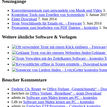
Neuzugänge
Konvertierungstools zum umwandeln von Musik und Video
3.
Kostenlose Tools zum Erstellen von Screenshots
3. Januar 201
Elster Download
7. Juni 2014
Texte Verschlüsseln für Emails etc. – Freeware
5. Juni 2014
Programme zum bearbeiten von PDF Dateien – kostenlos
1. Ju
Weitere ähnliche Software & Vorlagen
Geklaute 
T
Songt
Besucher Kommentare
Frederic Ch. Reuter
zu
Office-Vorlage „Gesprächsnotiz“ – Do
Ineichen
zu
Office Vorlage „Bestellung“ – gratis Download
admin
zu
Software zum Malen lernen am PC – kostenlos
Lilli
zu
Software zum Malen lernen am PC – kostenlos
admin
zu
Einfaches FTP Programm – Cyberduck kostenlos