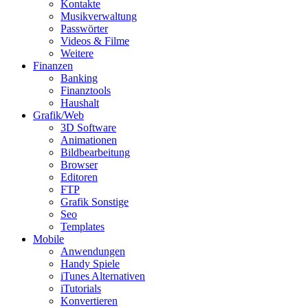
Kontakte
Musikverwaltung
Passwörter
Videos & Filme
Weitere
Finanzen
Banking
Finanztools
Haushalt
Grafik/Web
3D Software
Animationen
Bildbearbeitung
Browser
Editoren
FTP
Grafik Sonstige
Seo
Templates
Mobile
Anwendungen
Handy Spiele
iTunes Alternativen
iTutorials
Konvertieren