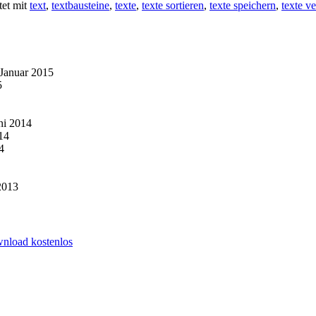
tet mit
text
,
textbausteine
,
texte
,
texte sortieren
,
texte speichern
,
texte v
 Januar 2015
5
ni 2014
14
4
2013
wnload kostenlos