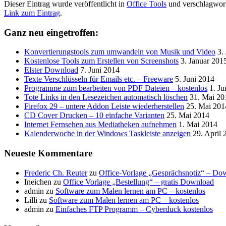
Dieser Eintrag wurde veröffentlicht in
Office Tools
und verschlagwor
Link zum Eintrag
.
Ganz neu eingetroffen:
Konvertierungstools zum umwandeln von Musik und Video
3.
Kostenlose Tools zum Erstellen von Screenshots
3. Januar 201
Elster Download
7. Juni 2014
Texte Verschlüsseln für Emails etc. – Freeware
5. Juni 2014
Programme zum bearbeiten von PDF Dateien – kostenlos
1. Ju
Tote Links in den Lesezeichen automatisch löschen
31. Mai 20
Firefox 29 – untere Addon Leiste wiederherstellen
25. Mai 201
CD Cover Drucken – 10 einfache Varianten
25. Mai 2014
Internet Fernsehen aus Mediatheken aufnehmen
1. Mai 2014
Kalenderwoche in der Windows Taskleiste anzeigen
29. April 
Neueste Kommentare
Frederic Ch. Reuter
zu
Office-Vorlage „Gesprächsnotiz“ – Do
Ineichen
zu
Office Vorlage „Bestellung“ – gratis Download
admin
zu
Software zum Malen lernen am PC – kostenlos
Lilli
zu
Software zum Malen lernen am PC – kostenlos
admin
zu
Einfaches FTP Programm – Cyberduck kostenlos