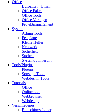
Office
Büroalltag | Email
Office Paket
Office Tools
Office Vorlagen
Projektmanagement
System
Admin Tools
Festplatte
Kleine Helfer
Netzwerk
Sicherheit
Suchen
Systemoptimierung
Tools/Plugins
Plugins
Sonstige Tools
Webdesign Tools
Tutorials
Office
Onlinetools
Webbrowser
Webdesign
Verschiedenes
Bildschirmschoner