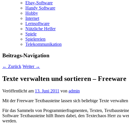
Ebay-Software
Handy Software
Hobby
Internet
Lernsoftware
Nützliche Helfer
Spiele
Spielereien
Telekommunikation
Beitrags-Navigation
←
Zurück
Weiter
→
Texte verwalten und sortieren – Freeware
Veröffentlicht am
13. Juni 2011
von
admin
Mit der Freeware Textbausteine lassen sich beliebige Texte verwalten
Für das Sammeln von Programmierfragmenten, Texten, Textbausteinen
Software Textbausteine hilft Ihnen dabei, den Textechaos Herr zu we
werden.