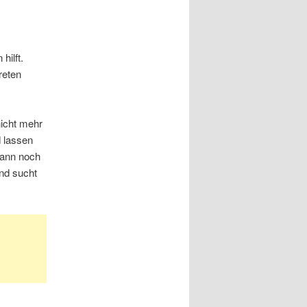
hilft.
reten
nicht mehr
 lassen
 kann noch
und sucht