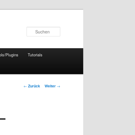
Suchen
ols/Plugins
Tutorials
Beitrags-
←
Zurück
Weiter
→
Navigation
 –