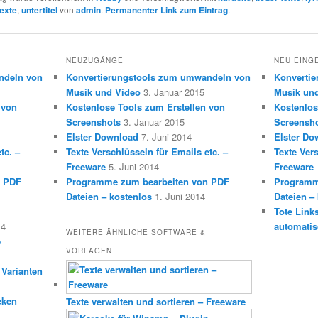
texte
,
untertitel
von
admin
.
Permanenter Link zum Eintrag
.
NEUZUGÄNGE
NEU EING
ndeln von
Konvertierungstools zum umwandeln von
Konverti
Musik und Video
3. Januar 2015
Musik un
 von
Kostenlose Tools zum Erstellen von
Kostenlos
Screenshots
3. Januar 2015
Screensh
Elster Download
7. Juni 2014
Elster Do
tc. –
Texte Verschlüsseln für Emails etc. –
Texte Vers
Freeware
5. Juni 2014
Freeware
n PDF
Programme zum bearbeiten von PDF
Programm
Dateien – kostenlos
1. Juni 2014
Dateien –
Tote Link
14
automatis
WEITERE ÄHNLICHE SOFTWARE &
e
VORLAGEN
 Varianten
eken
Texte verwalten und sortieren – Freeware