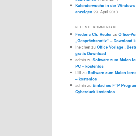
Kalenderwoche in der Windows 
anzeigen
29. April 2013
NEUESTE KOMMENTARE
Frederic Ch. Reuter
zu
Office-Vo
„Gesprächsnotiz“ – Download k
Ineichen
zu
Office Vorlage „Best
gratis Download
admin
zu
Software zum Malen l
PC – kostenlos
Lilli
zu
Software zum Malen lern
– kostenlos
admin
zu
Einfaches FTP Progra
Cyberduck kostenlos