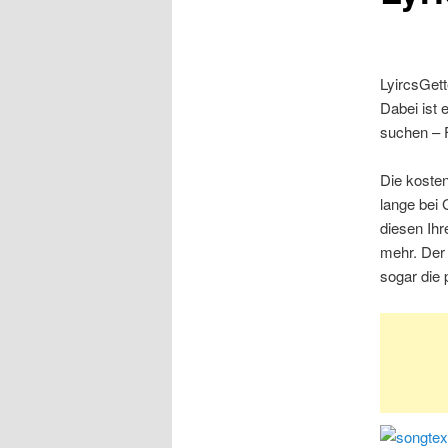
LyircsGett
Dabei ist 
suchen – 
Die kosten
lange bei
diesen Ihr
mehr. Der 
sogar die