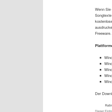
Wenn Sie 
Songtexte 
kostenlos
ausdrucken
Freeware. 
Plattform
Win
Win
Win
Win
Wind
Der Downlo
Rati
Dieser Eintr