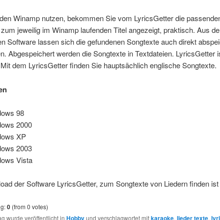
den Winamp nutzen, bekommen Sie vom LyricsGetter die passende
zum jeweilig im Winamp laufenden Titel angezeigt, praktisch. Aus de
en Software lassen sich die gefundenen Songtexte auch direkt abspe
. Abgespeichert werden die Songtexte in Textdateien. LyricsGetter i
Mit dem LyricsGetter finden Sie hauptsächlich englische Songtexte.
en
dows 98
dows 2000
dows XP
dows 2003
ows Vista
ad der Software LyricsGetter, zum Songtexte von Liedern finden ist
ng:
0
(from 0 votes)
ag wurde veröffentlicht in
Hobby
und verschlagwortet mit
karaoke
,
lieder texte
,
lyr