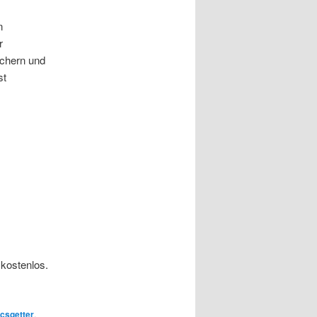
n
r
ichern und
st
 kostenlos.
icsgetter
,