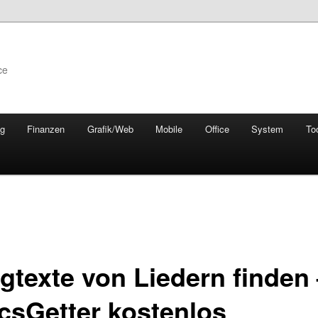
ce
ng
Finanzen
Grafik/Web
Mobile
Office
System
To
gtexte von Liedern finden
icsGetter kostenlos