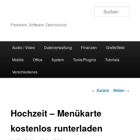
Zum
Inhalt
Such
wechseln
Freeware, Software, Opensource
Hauptmenü
Audio / Video
Dateiverwaltung
Finanzen
Grafik/Web
Mobile
Office
System
Tools/Plugins
Tutorials
Verschiedenes
Beitrags-
←
Zurück
Weiter
→
Navigation
Hochzeit – Menükarte
kostenlos runterladen