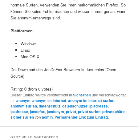
normale Surfen, verwenden Sie Ihren herkömmlichen Firefox. So
können Sie keine Fehler machen und wissen immer genau, wann
Sie anonym unterwegs sind.
Plattformen
Windows
Linux
Mac OS X
Der Download des JonDoFox Browsers ist kostenlos (Open-
Source).
Rating:
0
(from 0 votes)
Dieser Eintrag wurde veröffentlicht in
Sicherheit
und verschlagwortet
mit
anonym
,
anonym im internet
,
anonym im internet surfen
,
anonym surfen
,
datenschutz
,
datenschützer
,
ip adresse
,
ipadresse
,
jondofox
,
jondonym
,
privat
,
privat surfen
,
privatsphäre
,
sicher surfen
von
admin
.
Permanenter Link zum Eintrag
.
GANZ NEU EINGETROFFEN: