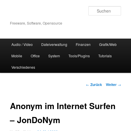
Zum
Inhalt
Such
wechseln
Freeware, Software, Opensource
Hauptmenü
Audio / Video
Dateiverwaltung
Finanzen
Grafik/Web
Mobile
Office
System
Tools/Plugins
Tutorials
Verschiedenes
Beitrags-
←
Zurück
Weiter
→
Navigation
Anonym im Internet Surfen
– JonDoNym