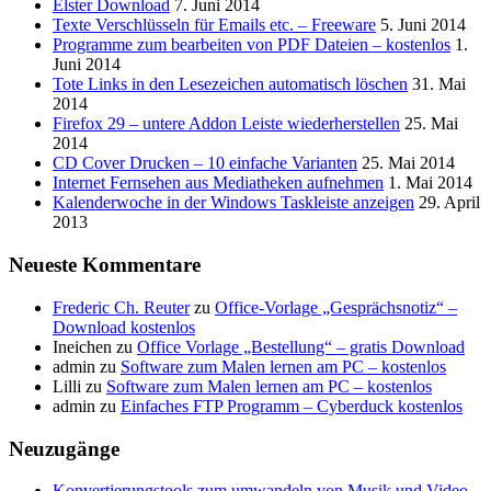
Elster Download
7. Juni 2014
Texte Verschlüsseln für Emails etc. – Freeware
5. Juni 2014
Programme zum bearbeiten von PDF Dateien – kostenlos
1.
Juni 2014
Tote Links in den Lesezeichen automatisch löschen
31. Mai
2014
Firefox 29 – untere Addon Leiste wiederherstellen
25. Mai
2014
CD Cover Drucken – 10 einfache Varianten
25. Mai 2014
Internet Fernsehen aus Mediatheken aufnehmen
1. Mai 2014
Kalenderwoche in der Windows Taskleiste anzeigen
29. April
2013
Neueste Kommentare
Frederic Ch. Reuter
zu
Office-Vorlage „Gesprächsnotiz“ –
Download kostenlos
Ineichen
zu
Office Vorlage „Bestellung“ – gratis Download
admin
zu
Software zum Malen lernen am PC – kostenlos
Lilli
zu
Software zum Malen lernen am PC – kostenlos
admin
zu
Einfaches FTP Programm – Cyberduck kostenlos
Neuzugänge
Konvertierungstools zum umwandeln von Musik und Video