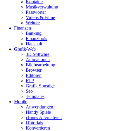
Kontakte
Musikverwaltung
Passwörter
Videos & Filme
Weitere
Finanzen
Banking
Finanztools
Haushalt
Grafik/Web
3D Software
Animationen
Bildbearbeitung
Browser
Editoren
FTP
Grafik Sonstige
Seo
Templates
Mobile
Anwendungen
Handy Spiele
iTunes Alternativen
iTutorials
Konvertieren