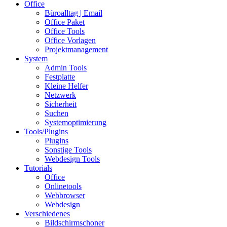
Office
Büroalltag | Email
Office Paket
Office Tools
Office Vorlagen
Projektmanagement
System
Admin Tools
Festplatte
Kleine Helfer
Netzwerk
Sicherheit
Suchen
Systemoptimierung
Tools/Plugins
Plugins
Sonstige Tools
Webdesign Tools
Tutorials
Office
Onlinetools
Webbrowser
Webdesign
Verschiedenes
Bildschirmschoner