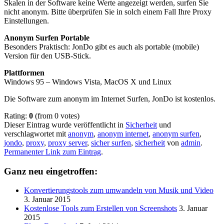
Skalen in der Software keine Werte angezeigt werden, surfen Sie
nicht anonym. Bitte überprüfen Sie in solch einem Fall Ihre Proxy
Einstellungen.
Anonym Surfen Portable
Besonders Praktisch: JonDo gibt es auch als portable (mobile)
Version für den USB-Stick.
Plattformen
Windows 95 – Windows Vista, MacOS X und Linux
Die Software zum anonym im Internet Surfen, JonDo ist kostenlos.
Rating:
0
(from 0 votes)
Dieser Eintrag wurde veröffentlicht in
Sicherheit
und
verschlagwortet mit
anonym
,
anonym internet
,
anonym surfen
,
jondo
,
proxy
,
proxy server
,
sicher surfen
,
sicherheit
von
admin
.
Permanenter Link zum Eintrag
.
Ganz neu eingetroffen:
Konvertierungstools zum umwandeln von Musik und Video
3. Januar 2015
Kostenlose Tools zum Erstellen von Screenshots
3. Januar
2015