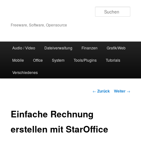
Zum
Inhalt
Such
wechseln
Freeware, Software, Opensource
Hauptmenü
Audio / Video
Dateiverwaltung
Finanzen
Grafik/Web
Mobile
Office
System
Tools/Plugins
Tutorials
Verschiedenes
Beitrags-
←
Zurück
Weiter
→
Navigation
Einfache Rechnung
erstellen mit StarOffice