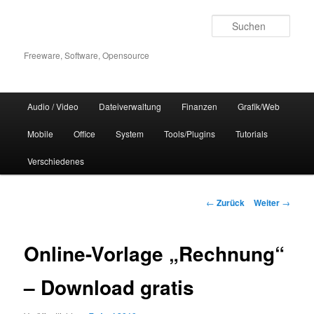
Zum
Inhalt
Such
wechseln
Freeware, Software, Opensource
Hauptmenü
Audio / Video
Dateiverwaltung
Finanzen
Grafik/Web
Mobile
Office
System
Tools/Plugins
Tutorials
Verschiedenes
Beitrags-
←
Zurück
Weiter
→
Navigation
Online-Vorlage „Rechnung“
– Download gratis