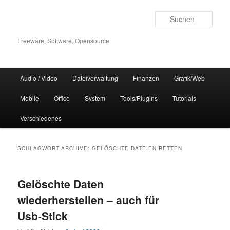
Zum
Zum
Inhalt
sekundären
Such
wechseln
Inhalt
wechseln
Freeware, Software, Opensource
Hauptmenü
Audio / Video
Dateiverwaltung
Finanzen
Grafik/Web
Mobile
Office
System
Tools/Plugins
Tutorials
Verschiedenes
SCHLAGWORT-ARCHIVE:
GELÖSCHTE DATEIEN RETTEN
Gelöschte Daten
wiederherstellen – auch für
Usb-Stick