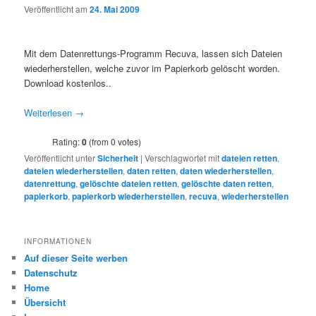
Veröffentlicht am
24. Mai 2009
Mit dem Datenrettungs-Programm Recuva, lassen sich Dateien
wiederherstellen, welche zuvor im Papierkorb gelöscht worden.
Download kostenlos..
Weiterlesen
→
Rating:
0
(from 0 votes)
Veröffentlicht unter
Sicherheit
|
Verschlagwortet mit
dateien retten
,
dateien wiederherstellen
,
daten retten
,
daten wiederherstellen
,
datenrettung
,
gelöschte dateien retten
,
gelöschte daten retten
,
papierkorb
,
papierkorb wiederherstellen
,
recuva
,
wiederherstellen
INFORMATIONEN
Auf dieser Seite werben
Datenschutz
Home
Übersicht