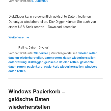
Veröffentlicht am
6. Juni 2009
DiskDigger kann versehentlich gelöschte Daten, jeglichen
Datentyps wiederherstellen. DiskDigger können Sie auch von
einem USB-Stick starten – Download kostenlos..
Weiterlesen
→
Rating:
0
(from 0 votes)
Veröffentlicht unter
Sicherheit
|
Verschlagwortet mit
dateien retten
,
dateien wiederherstellen
,
daten retten
,
daten wiederherstellen
,
datenrettung
,
diskdigger
,
gelöschte dateien retten
,
gelöschte
daten retten
,
papierkorb
,
papierkorb wiederherstellen
,
windows
daten retten
Windows Papierkorb –
gelöschte Daten
wiederherstellen