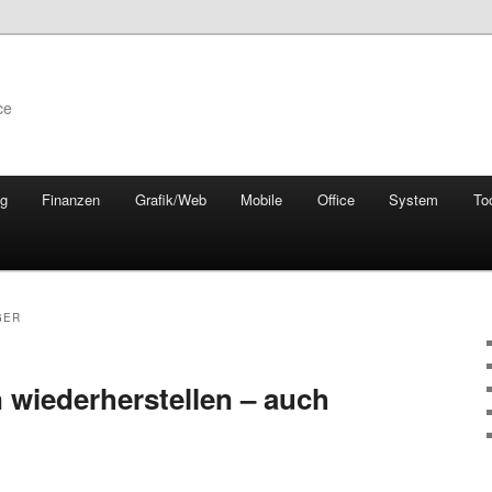
ce
ng
Finanzen
Grafik/Web
Mobile
Office
System
To
GER
 wiederherstellen – auch