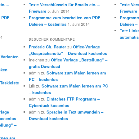
tc. –
Texte Verschlüsseln für Emails etc. –
Texte Vers
Freeware
5. Juni 2014
Freeware
n PDF
Programme zum bearbeiten von PDF
Programm
Dateien – kostenlos
1. Juni 2014
Dateien –
Tote Link
14
automatis
BESUCHER KOMMENTARE
e
Frederic Ch. Reuter
zu
Office-Vorlage
„Gesprächsnotiz“ – Download kostenlos
 Varianten
Ineichen
zu
Office Vorlage „Bestellung“ –
gratis Download
eken
admin
zu
Software zum Malen lernen am
PC – kostenlos
Taskleiste
Lilli
zu
Software zum Malen lernen am PC
– kostenlos
admin
zu
Einfaches FTP Programm –
Cyberduck kostenlos
rlage
admin
zu
Sprache in Text umwandeln –
ostenlos
Download kostenlos
ellung“ –
ernen am