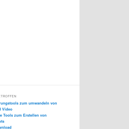
ETROFFEN
erungstools zum umwandeln von
d Video
e Tools zum Erstellen von
ots
wnload