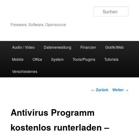
Zum
Inhalt
Such
wechseln
Freeware, Software, Opensource
Hauptmenü
Audio / Video
Dateiverwaltung
Finanzen
Grafik/Web
Mobile
Office
System
Tools/Plugins
Tutorials
Verschiedenes
Beitrags-
←
Zurück
Weiter
→
Navigation
Antivirus Programm
kostenlos runterladen –