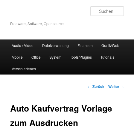
Zum
Inhalt
Such
wechseln
Freeware, Software, Opensource
Hauptmenü
Audio / Video
Dateiverwaltung
Finanzen
Grafik/Web
Mobile
Office
System
Tools/Plugins
Tutorials
Verschiedenes
Beitrags-
←
Zurück
Weiter
→
Navigation
Auto Kaufvertrag Vorlage
zum Ausdrucken