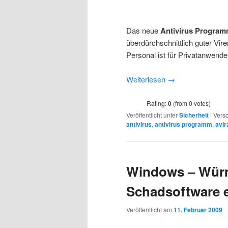
Das neue
Antivirus Progra
überdürchschnittlich guter Vir
Personal ist für Privatanwend
Weiterlesen
→
Rating:
0
(from 0 votes)
Veröffentlicht unter
Sicherheit
|
Versc
antivirus
,
antivirus programm
,
avir
Windows – Würm
Schadsoftware 
Veröffentlicht am
11. Februar 2009