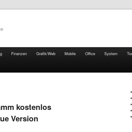
ce
ng
Finanzen
Grafik/Web
Mobile
Office
System
To
ramm kostenlos
eue Version