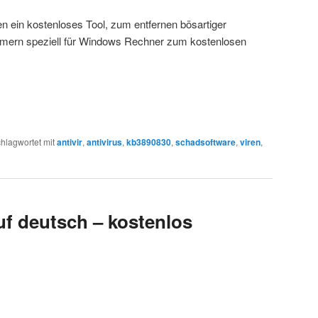
ten ein kostenloses Tool, zum entfernen bösartiger
mern speziell für Windows Rechner zum kostenlosen
hlagwortet mit
antivir
,
antivirus
,
kb3890830
,
schadsoftware
,
viren
,
uf deutsch – kostenlos