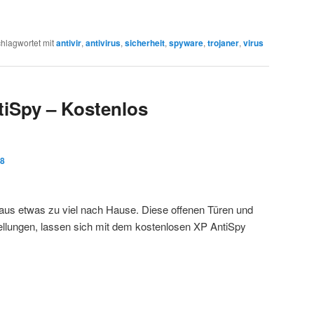
hlagwortet mit
antivir
,
antivirus
,
sicherheit
,
spyware
,
trojaner
,
virus
iSpy – Kostenlos
08
aus etwas zu viel nach Hause. Diese offenen Türen und
tellungen, lassen sich mit dem kostenlosen XP AntiSpy