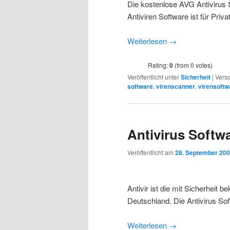
Die kostenlose AVG Antivirus S
Antiviren Software ist für Pr
Weiterlesen
→
Rating:
0
(from 0 votes)
Veröffentlicht unter
Sicherheit
|
Versc
software
,
virenscanner
,
virensoftw
Antivirus Softw
Veröffentlicht am
28. September 20
Antivir ist die mit Sicherheit b
Deutschland. Die Antivirus So
Weiterlesen
→