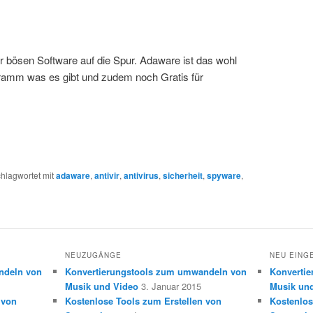
 bösen Software auf die Spur. Adaware ist das wohl
gramm was es gibt und zudem noch Gratis für
hlagwortet mit
adaware
,
antivir
,
antivirus
,
sicherheit
,
spyware
,
NEUZUGÄNGE
NEU EING
ndeln von
Konvertierungstools zum umwandeln von
Konverti
Musik und Video
3. Januar 2015
Musik un
 von
Kostenlose Tools zum Erstellen von
Kostenlos