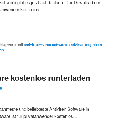
oftware gibt es jetzt auf deutsch. Der Download der
ivatanwender kostenlos…
hlagwortet mit
antivir
,
antiviren software
,
antivirus
,
avg
,
viren
are
are kostenlos runterladen
08
ekannteste und beliebteste Antiviren Software in
ftware ist für privatanwender kostenlos…