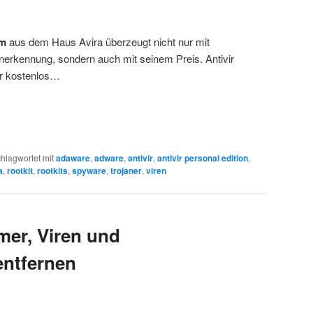
mm
aus dem Haus Avira überzeugt nicht nur mit
enerkennung, sondern auch mit seinem Preis. Antivir
er kostenlos…
hlagwortet mit
adaware
,
adware
,
antivir
,
antivir personal edition
,
a
,
rootkit
,
rootkits
,
spyware
,
trojaner
,
viren
er, Viren und
entfernen