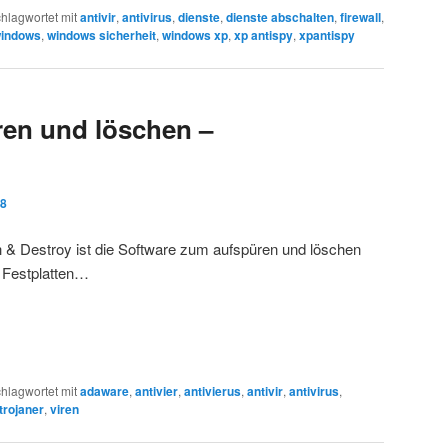
hlagwortet mit
antivir
,
antivirus
,
dienste
,
dienste abschalten
,
firewall
,
indows
,
windows sicherheit
,
windows xp
,
xp antispy
,
xpantispy
ren und löschen –
08
 & Destroy ist die Software zum aufspüren und löschen
 Festplatten…
hlagwortet mit
adaware
,
antivier
,
antivierus
,
antivir
,
antivirus
,
trojaner
,
viren