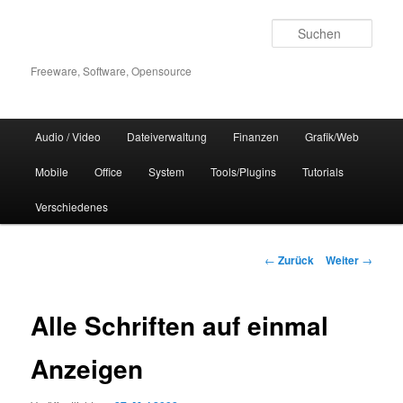
Zum
Inhalt
Such
wechseln
Freeware, Software, Opensource
Hauptmenü
Audio / Video
Dateiverwaltung
Finanzen
Grafik/Web
Mobile
Office
System
Tools/Plugins
Tutorials
Verschiedenes
Beitrags-
←
Zurück
Weiter
→
Navigation
Alle Schriften auf einmal
Anzeigen