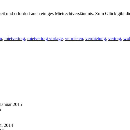
 Arbeit und erfordert auch einiges Mietrechtverständnis. Zum Glück gibt
n
,
mietvertrag
,
mietvertrag vorlage
,
vermieten
,
vermietung
,
vertrag
,
wo
 Januar 2015
5
ni 2014