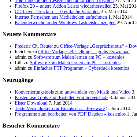
Tote Links in den Lesezeichen automatisch löschen
31. Mai 20
Firefox 29 – untere Addon Leiste wiederherstellen
25. Mai 201
CD Cover Drucken – 10 einfache Varianten
25. Mai 2014
Internet Fernsehen aus Mediatheken aufnehmen
1. Mai 2014
Kalenderwoche in der Windows Taskleiste anzeigen
29. April 
Neueste Kommentare
Frederic Ch. Reuter
zu
Office-Vorlage „Gesprächsnotiz“ – Do
Ineichen
zu
Office Vorlage „Bestellung“ – gratis Download
admin
zu
Software zum Malen lernen am PC – kostenlos
Lilli
zu
Software zum Malen lernen am PC – kostenlos
admin
zu
Einfaches FTP Programm – Cyberduck kostenlos
Neuzugänge
Konvertierungstools zum umwandeln von Musik und Video
3.
Kostenlose Tools zum Erstellen von Screenshots
3. Januar 201
Elster Download
7. Juni 2014
Texte Verschlüsseln für Emails etc. – Freeware
5. Juni 2014
Programme zum bearbeiten von PDF Dateien – kostenlos
1. Ju
Besucher Kommentare