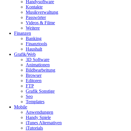
Handysoftware
Kontakte
Musikverwaltung
Passwörter
Videos & Filme
Weitere
Finanzen
Banking
Finanztools
Haushalt
Grafik/Web
3D Software
Animationen
Bildbearbeitung
Browser
Editoren
FTP
Grafik Sonstige
Seo
Templates
Mobile
Anwendungen
Handy Spiele
iTunes Alternativen
iTutorials