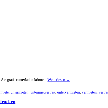
 Sie gratis runterladen können.
Weiterlesen
→
rmiete
,
untermieten
,
untermietvertrag
,
untervermieten
,
vermieten
,
vertra
sdrucken