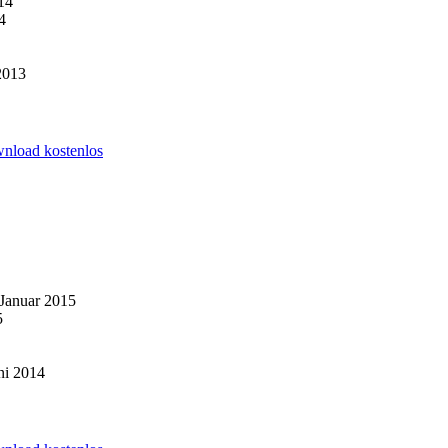
14
4
2013
wnload kostenlos
 Januar 2015
5
ni 2014