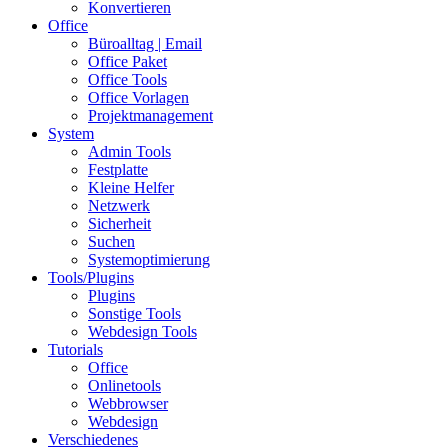
Konvertieren
Office
Büroalltag | Email
Office Paket
Office Tools
Office Vorlagen
Projektmanagement
System
Admin Tools
Festplatte
Kleine Helfer
Netzwerk
Sicherheit
Suchen
Systemoptimierung
Tools/Plugins
Plugins
Sonstige Tools
Webdesign Tools
Tutorials
Office
Onlinetools
Webbrowser
Webdesign
Verschiedenes