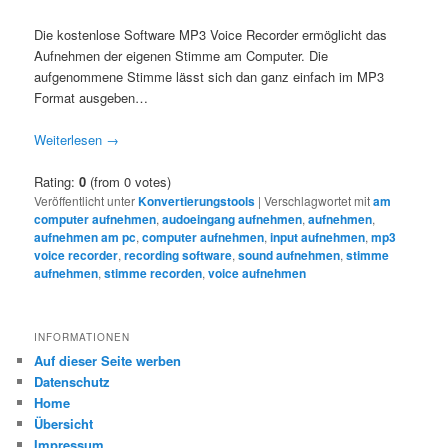
Die kostenlose Software MP3 Voice Recorder ermöglicht das
Aufnehmen der eigenen Stimme am Computer. Die
aufgenommene Stimme lässt sich dan ganz einfach im MP3
Format ausgeben…
Weiterlesen
→
Rating:
0
(from 0 votes)
Veröffentlicht unter
Konvertierungstools
|
Verschlagwortet mit
am
computer aufnehmen
,
audoeingang aufnehmen
,
aufnehmen
,
aufnehmen am pc
,
computer aufnehmen
,
input aufnehmen
,
mp3
voice recorder
,
recording software
,
sound aufnehmen
,
stimme
aufnehmen
,
stimme recorden
,
voice aufnehmen
INFORMATIONEN
Auf dieser Seite werben
Datenschutz
Home
Übersicht
Impressum