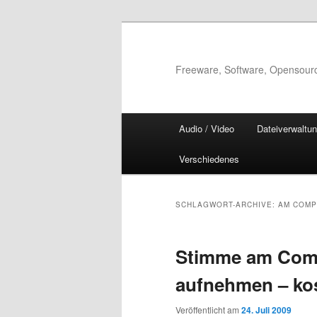
Zum
Zum
Inhalt
sekundären
wechseln
Inhalt
Freeware, Software, Opensour
wechseln
Hauptmenü
Audio / Video
Dateiverwaltu
Verschiedenes
SCHLAGWORT-ARCHIVE:
AM COMP
Stimme am Comp
aufnehmen – ko
Veröffentlicht am
24. Juli 2009