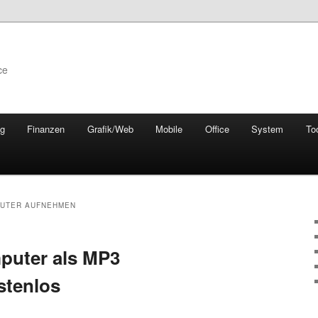
ce
ng
Finanzen
Grafik/Web
Mobile
Office
System
To
UTER AUFNEHMEN
uter als MP3
stenlos