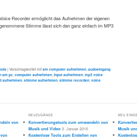
Voice Recorder ermöglicht das Aufnehmen der eigenen
genommene Stimme lässt sich dan ganz einfach im MP3
ools
|
Verschlagwortet mit
am computer aufnehmen
,
audoeingang
n am pc
,
computer aufnehmen
,
input aufnehmen
,
mp3 voice
d aufnehmen
,
stimme aufnehmen
,
stimme recorden
,
voice
NEUZUGÄNGE
NEU EING
ndeln von
Konvertierungstools zum umwandeln von
Konverti
Musik und Video
3. Januar 2015
Musik un
 von
Kostenlose Tools zum Erstellen von
Kostenlos