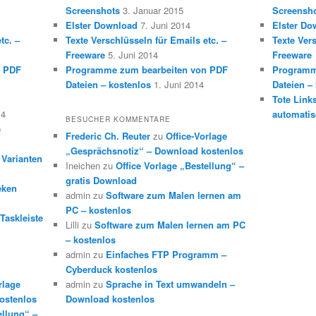
Screenshots
3. Januar 2015
Screensh
Elster Download
7. Juni 2014
Elster Do
tc. –
Texte Verschlüsseln für Emails etc. –
Texte Vers
Freeware
5. Juni 2014
Freeware
n PDF
Programme zum bearbeiten von PDF
Programm
Dateien – kostenlos
1. Juni 2014
Dateien –
Tote Link
14
automatis
BESUCHER KOMMENTARE
e
Frederic Ch. Reuter
zu
Office-Vorlage
„Gesprächsnotiz“ – Download kostenlos
 Varianten
Ineichen
zu
Office Vorlage „Bestellung“ –
gratis Download
eken
admin
zu
Software zum Malen lernen am
PC – kostenlos
Taskleiste
Lilli
zu
Software zum Malen lernen am PC
– kostenlos
admin
zu
Einfaches FTP Programm –
Cyberduck kostenlos
rlage
admin
zu
Sprache in Text umwandeln –
ostenlos
Download kostenlos
ellung“ –