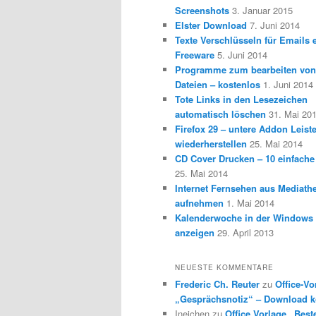
Screenshots
3. Januar 2015
Elster Download
7. Juni 2014
Texte Verschlüsseln für Emails e
Freeware
5. Juni 2014
Programme zum bearbeiten vo
Dateien – kostenlos
1. Juni 2014
Tote Links in den Lesezeichen
automatisch löschen
31. Mai 20
Firefox 29 – untere Addon Leist
wiederherstellen
25. Mai 2014
CD Cover Drucken – 10 einfache
25. Mai 2014
Internet Fernsehen aus Mediath
aufnehmen
1. Mai 2014
Kalenderwoche in der Windows 
anzeigen
29. April 2013
NEUESTE KOMMENTARE
Frederic Ch. Reuter
zu
Office-Vo
„Gesprächsnotiz“ – Download k
Ineichen
zu
Office Vorlage „Best