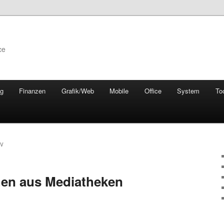
ce
ng
Finanzen
Grafik/Web
Mobile
Office
System
To
TV
hen aus Mediatheken