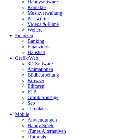
Handysoftware
Kontakte
Musikverwaltung
Passwörter
Videos & Filme
Weitere
Finanzen
Banking
Finanztools
Haushalt
Grafik/Web
3D Software
Animationen
Bildbearbeitung
Browser
Editoren
FTP
Grafik Sonstige
Seo
Templates
Mobile
Anwendungen
Handy Spiele
iTunes Alternativen
iTutorials