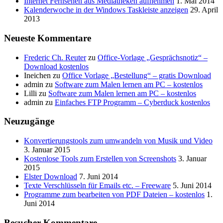
Internet Fernsehen aus Mediatheken aufnehmen
1. Mai 2014
Kalenderwoche in der Windows Taskleiste anzeigen
29. April
2013
Neueste Kommentare
Frederic Ch. Reuter
zu
Office-Vorlage „Gesprächsnotiz“ –
Download kostenlos
Ineichen
zu
Office Vorlage „Bestellung“ – gratis Download
admin
zu
Software zum Malen lernen am PC – kostenlos
Lilli
zu
Software zum Malen lernen am PC – kostenlos
admin
zu
Einfaches FTP Programm – Cyberduck kostenlos
Neuzugänge
Konvertierungstools zum umwandeln von Musik und Video
3. Januar 2015
Kostenlose Tools zum Erstellen von Screenshots
3. Januar
2015
Elster Download
7. Juni 2014
Texte Verschlüsseln für Emails etc. – Freeware
5. Juni 2014
Programme zum bearbeiten von PDF Dateien – kostenlos
1.
Juni 2014
Besucher Kommentare