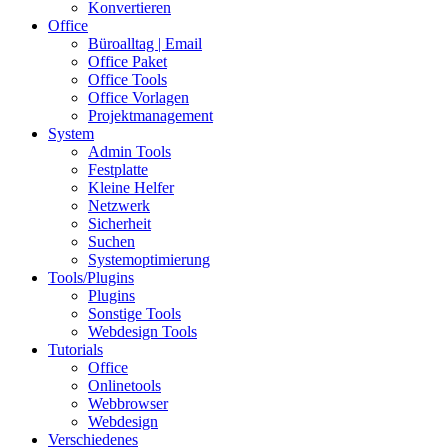
Konvertieren
Office
Büroalltag | Email
Office Paket
Office Tools
Office Vorlagen
Projektmanagement
System
Admin Tools
Festplatte
Kleine Helfer
Netzwerk
Sicherheit
Suchen
Systemoptimierung
Tools/Plugins
Plugins
Sonstige Tools
Webdesign Tools
Tutorials
Office
Onlinetools
Webbrowser
Webdesign
Verschiedenes