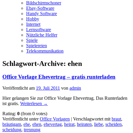
Bildschirmschoner
Ebay-Software
Handy Software
Hobby
Internet
Lernsoftware
Nützliche Helfer
Spiele
Spielereien
Telekommunikation
Schlagwort-Archive:
ehen
Office Vorlage Ehevertrag – gratis runterladen
Veröffentlicht am
19. Juli 2011
von
admin
Hier gelangen Sie zur Office Vorlage Ehevertrag. Das Runterladen
ist gratis.
Weiterlesen
→
Rating:
0
(from 0 votes)
Veröffentlicht unter
Office Vorlagen
|
Verschlagwortet mit
braut
,
bräutigam
,
ehe
,
ehen
,
ehevertag
,
heirat
,
heiraten
,
liebe
,
scheiden
,
scheidung
,
trennung