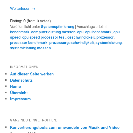
Weiterlesen
→
Rating:
0
(from 0 votes)
Veröffentlicht unter
Systemoptimierung
|
Verschlagwortet mit
benchmark
,
computerleistung messen
,
cpu
,
cpu benchmark
,
cpu
speed
,
cpu speed processor test
,
geschwindigkeit
,
prozessor
,
prozessor benchmark
,
prozessorgeschwindigkeit
,
systemleistung
,
systemleistung messen
INFORMATIONEN
Auf dieser Seite werben
Datenschutz
Home
Übersicht
Impressum
GANZ NEU EINGETROFFEN:
Konvertierungstools zum umwandeln von Musik und Video