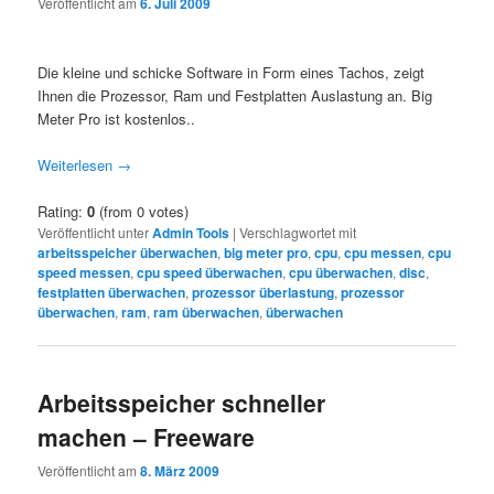
Veröffentlicht am
6. Juli 2009
Die kleine und schicke Software in Form eines Tachos, zeigt
Ihnen die Prozessor, Ram und Festplatten Auslastung an. Big
Meter Pro ist kostenlos..
Weiterlesen
→
Rating:
0
(from 0 votes)
Veröffentlicht unter
Admin Tools
|
Verschlagwortet mit
arbeitsspeicher überwachen
,
big meter pro
,
cpu
,
cpu messen
,
cpu
speed messen
,
cpu speed überwachen
,
cpu überwachen
,
disc
,
festplatten überwachen
,
prozessor überlastung
,
prozessor
überwachen
,
ram
,
ram überwachen
,
überwachen
Arbeitsspeicher schneller
machen – Freeware
Veröffentlicht am
8. März 2009