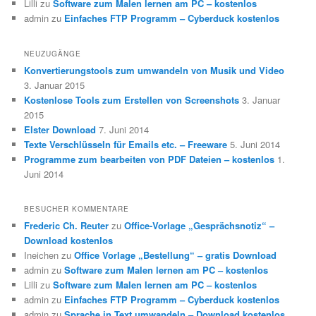
Lilli
zu
Software zum Malen lernen am PC – kostenlos
admin
zu
Einfaches FTP Programm – Cyberduck kostenlos
NEUZUGÄNGE
Konvertierungstools zum umwandeln von Musik und Video
3. Januar 2015
Kostenlose Tools zum Erstellen von Screenshots
3. Januar
2015
Elster Download
7. Juni 2014
Texte Verschlüsseln für Emails etc. – Freeware
5. Juni 2014
Programme zum bearbeiten von PDF Dateien – kostenlos
1.
Juni 2014
BESUCHER KOMMENTARE
Frederic Ch. Reuter
zu
Office-Vorlage „Gesprächsnotiz“ –
Download kostenlos
Ineichen
zu
Office Vorlage „Bestellung“ – gratis Download
admin
zu
Software zum Malen lernen am PC – kostenlos
Lilli
zu
Software zum Malen lernen am PC – kostenlos
admin
zu
Einfaches FTP Programm – Cyberduck kostenlos
admin
zu
Sprache in Text umwandeln – Download kostenlos