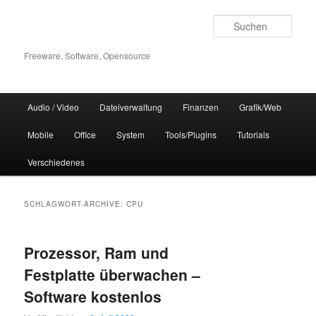
Zum
Zum
Inhalt
sekundären
Such
wechseln
Inhalt
wechseln
Freeware, Software, Opensource
Hauptmenü
Audio / Video
Dateiverwaltung
Finanzen
Grafik/Web
Mobile
Office
System
Tools/Plugins
Tutorials
Verschiedenes
SCHLAGWORT-ARCHIVE:
CPU
Prozessor, Ram und
Festplatte überwachen –
Software kostenlos