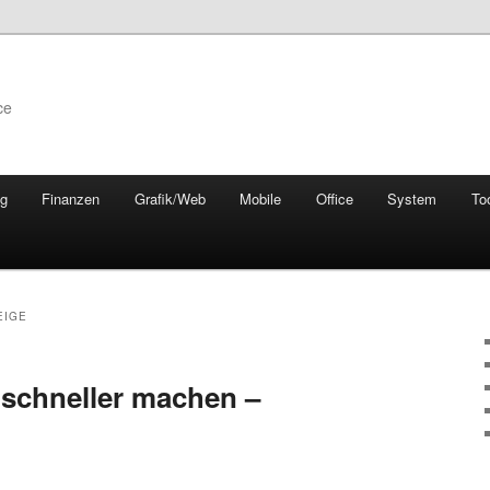
ce
ng
Finanzen
Grafik/Web
Mobile
Office
System
To
EIGE
 schneller machen –