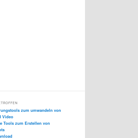
ETROFFEN
erungstools zum umwandeln von
d Video
e Tools zum Erstellen von
ots
wnload