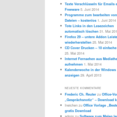
Texte Verschlüsseln für Emails e
Freeware
5. Juni 2014
Programme zum bearbeiten vo
Dateien – kostenlos
1. Juni 2014
Tote Links in den Lesezeichen
automatisch löschen
31. Mai 20
Firefox 29 – untere Addon Leist
wiederherstellen
25. Mai 2014
CD Cover Drucken – 10 einfache
25. Mai 2014
Internet Fernsehen aus Mediath
aufnehmen
1. Mai 2014
Kalenderwoche in der Windows 
anzeigen
29. April 2013
NEUESTE KOMMENTARE
Frederic Ch. Reuter
zu
Office-Vo
„Gesprächsnotiz“ – Download k
Ineichen
zu
Office Vorlage „Best
gratis Download
admin
zu
Software zum Malen l