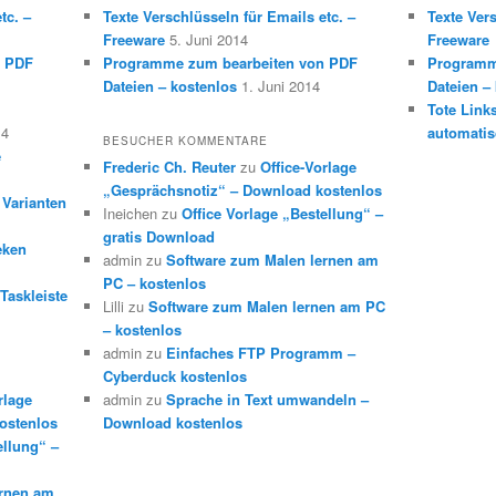
tc. –
Texte Verschlüsseln für Emails etc. –
Texte Vers
Freeware
5. Juni 2014
Freeware
n PDF
Programme zum bearbeiten von PDF
Programm
Dateien – kostenlos
1. Juni 2014
Dateien –
Tote Link
14
automatis
BESUCHER KOMMENTARE
e
Frederic Ch. Reuter
zu
Office-Vorlage
„Gesprächsnotiz“ – Download kostenlos
 Varianten
Ineichen
zu
Office Vorlage „Bestellung“ –
gratis Download
eken
admin
zu
Software zum Malen lernen am
PC – kostenlos
Taskleiste
Lilli
zu
Software zum Malen lernen am PC
– kostenlos
admin
zu
Einfaches FTP Programm –
Cyberduck kostenlos
rlage
admin
zu
Sprache in Text umwandeln –
ostenlos
Download kostenlos
ellung“ –
ernen am