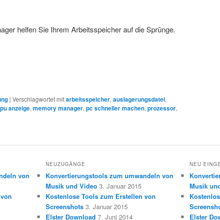
er helfen Sie Ihrem Arbeitsspeicher auf die Sprünge.
ung
|
Verschlagwortet mit
arbeitsspeicher
,
auslagerungsdatei
,
pu anzeige
,
memory manager
,
pc schneller machen
,
prozessor
,
NEUZUGÄNGE
NEU EING
ndeln von
Konvertierungstools zum umwandeln von
Konverti
Musik und Video
3. Januar 2015
Musik un
 von
Kostenlose Tools zum Erstellen von
Kostenlos
Screenshots
3. Januar 2015
Screensh
Elster Download
7. Juni 2014
Elster Do