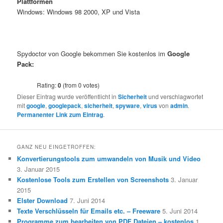
Plattformen
Windows: Windows 98 2000, XP und Vista
Spydoctor von Google bekommen Sie kostenlos im
Google
Pack:
Rating:
0
(from 0 votes)
Dieser Eintrag wurde veröffentlicht in
Sicherheit
und verschlagwortet
mit
google
,
googlepack
,
sicherheit
,
spyware
,
virus
von
admin
.
Permanenter Link zum Eintrag
.
GANZ NEU EINGETROFFEN:
Konvertierungstools zum umwandeln von Musik und Video
3. Januar 2015
Kostenlose Tools zum Erstellen von Screenshots
3. Januar
2015
Elster Download
7. Juni 2014
Texte Verschlüsseln für Emails etc. – Freeware
5. Juni 2014
Programme zum bearbeiten von PDF Dateien – kostenlos
1.