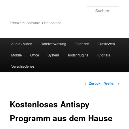
Zum
Inhalt
Such
wechseln
Freeware, Software, Opensource
Hauptmenü
Audio / Video
Dateiverwaltung
Finanzen
Grafik/Web
Mobile
Office
System
Tools/Plugins
Tutorials
Verschiedenes
Beitrags-
←
Zurück
Weiter
→
Navigation
Kostenloses Antispy
Programm aus dem Hause