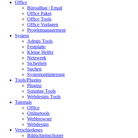
Office
Büroalltag | Email
Office Paket
Office Tools
Office Vorlagen
Projektmanagement
System
Admin Tools
Festplatte
Kleine Helfer
Netzwerk
Sicherheit
Suchen
Systemoptimierung
Tools/Plugins
Plugins
Sonstige Tools
Webdesign Tools
Tutorials
Office
Onlinetools
Webbrowser
Webdesign
Verschiedenes
Bildschirmschoner