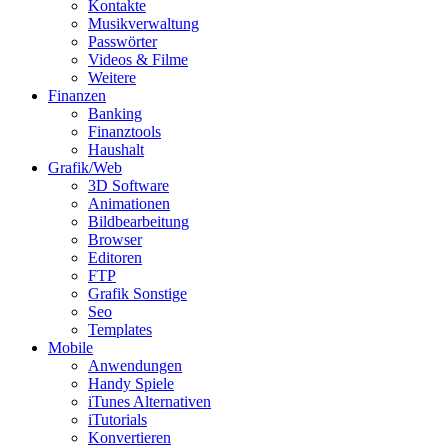
Kontakte
Musikverwaltung
Passwörter
Videos & Filme
Weitere
Finanzen
Banking
Finanztools
Haushalt
Grafik/Web
3D Software
Animationen
Bildbearbeitung
Browser
Editoren
FTP
Grafik Sonstige
Seo
Templates
Mobile
Anwendungen
Handy Spiele
iTunes Alternativen
iTutorials
Konvertieren