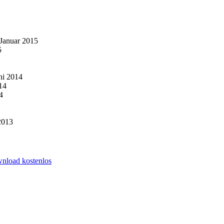
 Januar 2015
5
ni 2014
14
4
2013
wnload kostenlos