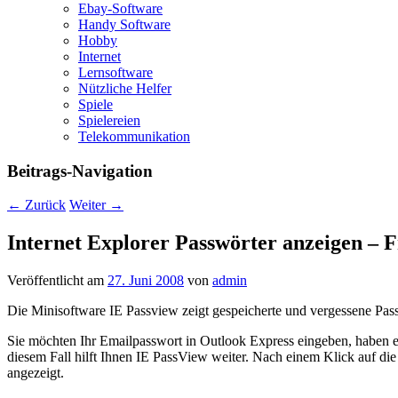
Ebay-Software
Handy Software
Hobby
Internet
Lernsoftware
Nützliche Helfer
Spiele
Spielereien
Telekommunikation
Beitrags-Navigation
←
Zurück
Weiter
→
Internet Explorer Passwörter anzeigen – 
Veröffentlicht am
27. Juni 2008
von
admin
Die Minisoftware IE Passview zeigt gespeicherte und vergessene Pass
Sie möchten Ihr Emailpasswort in Outlook Express eingeben, haben es
diesem Fall hilft Ihnen IE PassView weiter. Nach einem Klick auf di
angezeigt.