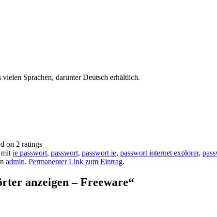
 vielen Sprachen, darunter Deutsch erhältlich.
ed on
2
ratings
 mit
ie passwort
,
passwort
,
passwort ie
,
passwort internet explorer
,
pass
on
admin
.
Permanenter Link zum Eintrag
.
örter anzeigen – Freeware
“