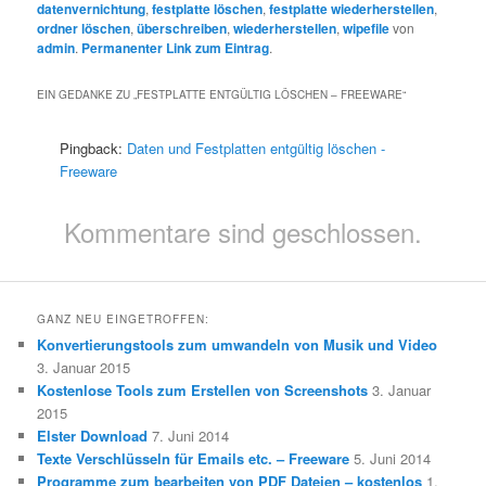
datenvernichtung
,
festplatte löschen
,
festplatte wiederherstellen
,
ordner löschen
,
überschreiben
,
wiederherstellen
,
wipefile
von
admin
.
Permanenter Link zum Eintrag
.
EIN GEDANKE ZU „
FESTPLATTE ENTGÜLTIG LÖSCHEN – FREEWARE
“
Pingback:
Daten und Festplatten entgültig löschen -
Freeware
Kommentare sind geschlossen.
GANZ NEU EINGETROFFEN:
Konvertierungstools zum umwandeln von Musik und Video
3. Januar 2015
Kostenlose Tools zum Erstellen von Screenshots
3. Januar
2015
Elster Download
7. Juni 2014
Texte Verschlüsseln für Emails etc. – Freeware
5. Juni 2014
Programme zum bearbeiten von PDF Dateien – kostenlos
1.