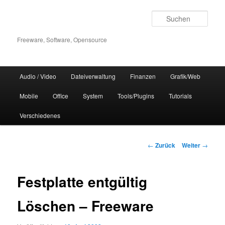
Zum
Inhalt
Such
wechseln
Freeware, Software, Opensource
Hauptmenü
Audio / Video
Dateiverwaltung
Finanzen
Grafik/Web
Mobile
Office
System
Tools/Plugins
Tutorials
Verschiedenes
Beitrags-
←
Zurück
Weiter
→
Navigation
Festplatte entgültig
Löschen – Freeware