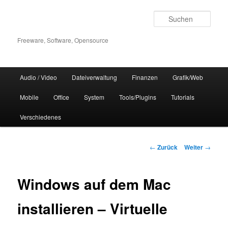
Zum
Inhalt
Such
wechseln
Freeware, Software, Opensource
Hauptmenü
Audio / Video
Dateiverwaltung
Finanzen
Grafik/Web
Mobile
Office
System
Tools/Plugins
Tutorials
Verschiedenes
Beitrags-
←
Zurück
Weiter
→
Navigation
Windows auf dem Mac
installieren – Virtuelle