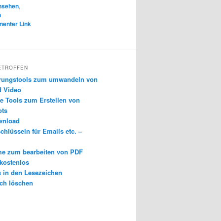
rnsehen
,
n
enter Link
ETROFFEN
erungstools zum umwandeln von
d Video
e Tools zum Erstellen von
ots
wnload
chlüsseln für Emails etc. –
e zum bearbeiten von PDF
 kostenlos
s in den Lesezeichen
ch löschen