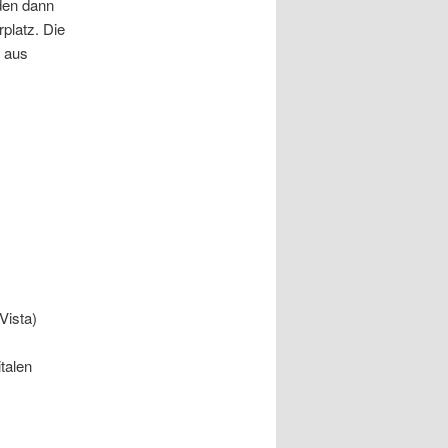
den dann
platz. Die
e aus
Vista)
talen