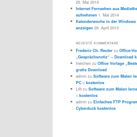
25. Mai 2014
Internet Fernsehen aus Mediath
aufnehmen
1. Mai 2014
Kalenderwoche in der Windows 
anzeigen
29. April 2013
NEUESTE KOMMENTARE
Frederic Ch. Reuter
zu
Office-Vo
„Gesprächsnotiz“ – Download k
Ineichen
zu
Office Vorlage „Best
gratis Download
admin
zu
Software zum Malen l
PC – kostenlos
Lilli
zu
Software zum Malen lern
– kostenlos
admin
zu
Einfaches FTP Progra
Cyberduck kostenlos