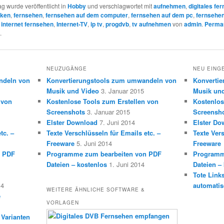
ag wurde veröffentlicht in
Hobby
und verschlagwortet mit
aufnehmen
,
digitales fe
cken
,
fernsehen
,
fernsehen auf dem computer
,
fernsehen auf dem pc
,
fernsehe
,
internet fernsehen
,
Internet-TV
,
ip tv
,
progdvb
,
tv aufnehmen
von
admin
.
Perman
.
NEUZUGÄNGE
NEU EING
ndeln von
Konvertierungstools zum umwandeln von
Konverti
Musik und Video
3. Januar 2015
Musik un
 von
Kostenlose Tools zum Erstellen von
Kostenlos
Screenshots
3. Januar 2015
Screensh
Elster Download
7. Juni 2014
Elster Do
tc. –
Texte Verschlüsseln für Emails etc. –
Texte Vers
Freeware
5. Juni 2014
Freeware
n PDF
Programme zum bearbeiten von PDF
Programm
Dateien – kostenlos
1. Juni 2014
Dateien –
Tote Link
14
automatis
WEITERE ÄHNLICHE SOFTWARE &
e
VORLAGEN
 Varianten