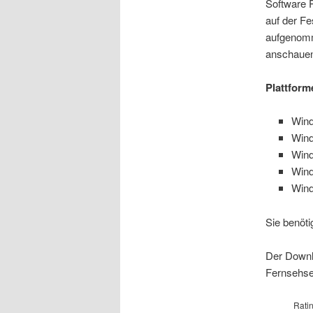
Software 
auf der Fe
aufgenomm
anschaue
Plattform
Win
Win
Win
Win
Wind
Sie benöt
Der Downl
Fernsehsen
Rati