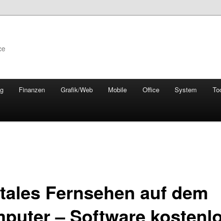
ce
ng
Finanzen
Grafik/Web
Mobile
Office
System
To
itales Fernsehen auf dem
puter – Software kostenl