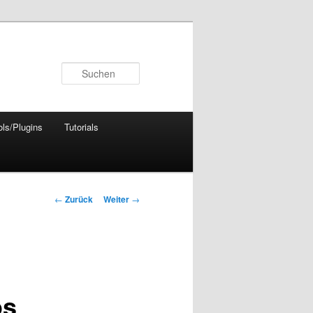
Suchen
ols/Plugins
Tutorials
Beitrags-
←
Zurück
Weiter
→
Navigation
os