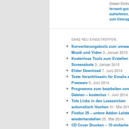
Dieser Eintr
fernseh gu
aufnehmen
zum Eintrag
GANZ NEU EINGETROFFEN:
Konvertierungstools zum umwa
Musik und Video
3. Januar 2015
Kostenlose Tools zum Erstellen
Screenshots
3. Januar 2015
Elster Download
7. Juni 2014
Texte Verschlüsseln für Emails e
Freeware
5. Juni 2014
Programme zum bearbeiten vo
Dateien – kostenlos
1. Juni 2014
Tote Links in den Lesezeichen
automatisch löschen
31. Mai 20
Firefox 29 – untere Addon Leist
wiederherstellen
25. Mai 2014
CD Cover Drucken – 10 einfache