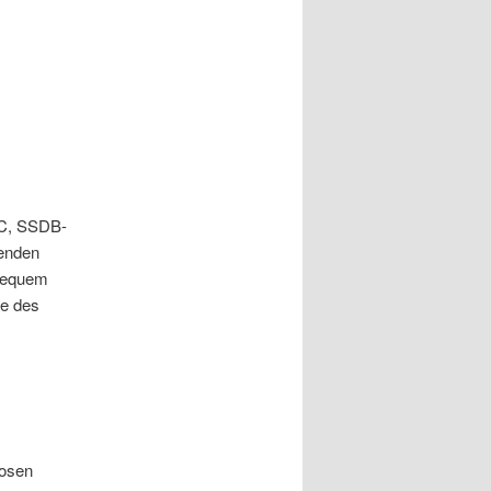
SC, SSDB-
henden
bequem
te des
losen