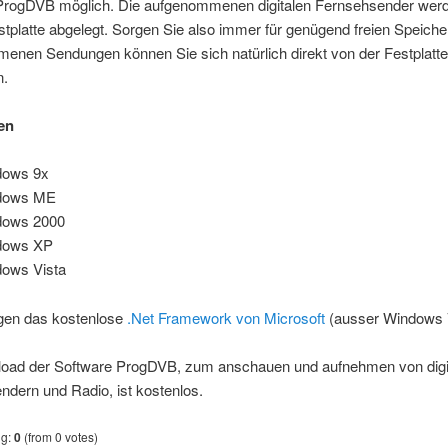
ProgDVB möglich. Die aufgenommenen digitalen Fernsehsender wer
stplatte abgelegt. Sorgen Sie also immer für genügend freien Speicher
enen Sendungen können Sie sich natürlich direkt von der Festplatt
n.
en
dows 9x
dows ME
dows 2000
dows XP
ows Vista
igen das kostenlose
.Net Framework von Microsoft
(ausser Windows 
oad der Software ProgDVB, zum anschauen und aufnehmen von digi
dern und Radio, ist kostenlos.
ng:
0
(from 0 votes)