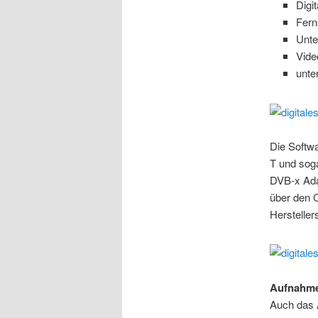
Digi
Fern
Unte
Vide
unte
Die Softw
T und soga
DVB-x Ada
über den 
Herstellers
Aufnahme
Auch das 