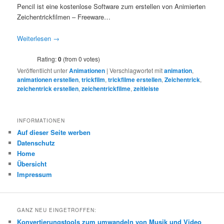
Pencil ist eine kostenlose Software zum erstellen von Animierten
Zeichentrickfilmen – Freeware…
Weiterlesen
→
Rating:
0
(from 0 votes)
Veröffentlicht unter
Animationen
|
Verschlagwortet mit
animation
,
animationen erstellen
,
trickfilm
,
trickfilme erstellen
,
Zeichentrick
,
zeichentrick erstellen
,
zeichentrickfilme
,
zeitleiste
INFORMATIONEN
Auf dieser Seite werben
Datenschutz
Home
Übersicht
Impressum
GANZ NEU EINGETROFFEN:
Konvertierungstools zum umwandeln von Musik und Video