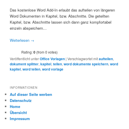
Das kostenlose Word Add-In erlaubt das aufteilen von längeren
Word Dokumenten in Kapitel, bzw. Abschnitte. Die geteilten
Kapitel, bzw. Abschnitte lassen sich dann ganz kompfortabel
einzeln abspeichern…
Weiterlesen
→
Rating:
0
(from 0 votes)
Veröffentlicht unter
Office Vorlagen
|
Verschlagwortet mit
aufteilen
,
dokument splitter
,
kapitel
,
teilen
,
word dokumente speichern
,
word
kapitel
,
word teilen
,
word vorlage
INFORMATIONEN
Auf dieser Seite werben
Datenschutz
Home
Übersicht
Impressum