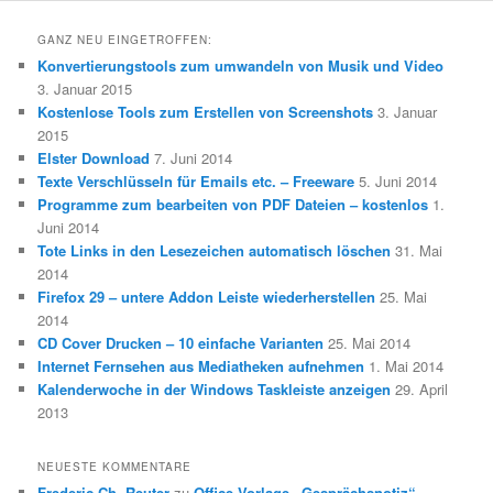
GANZ NEU EINGETROFFEN:
Konvertierungstools zum umwandeln von Musik und Video
3. Januar 2015
Kostenlose Tools zum Erstellen von Screenshots
3. Januar
2015
Elster Download
7. Juni 2014
Texte Verschlüsseln für Emails etc. – Freeware
5. Juni 2014
Programme zum bearbeiten von PDF Dateien – kostenlos
1.
Juni 2014
Tote Links in den Lesezeichen automatisch löschen
31. Mai
2014
Firefox 29 – untere Addon Leiste wiederherstellen
25. Mai
2014
CD Cover Drucken – 10 einfache Varianten
25. Mai 2014
Internet Fernsehen aus Mediatheken aufnehmen
1. Mai 2014
Kalenderwoche in der Windows Taskleiste anzeigen
29. April
2013
NEUESTE KOMMENTARE
Frederic Ch. Reuter
zu
Office-Vorlage „Gesprächsnotiz“ –