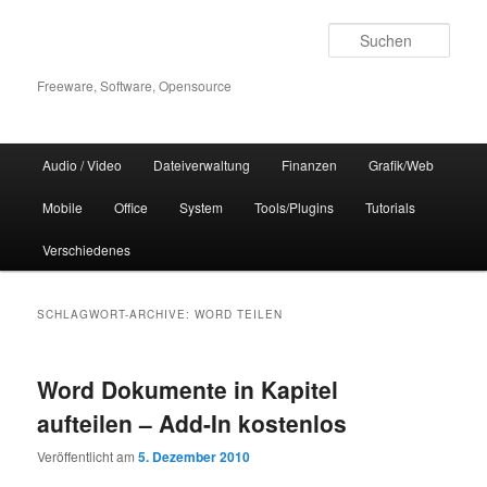
Zum
Zum
Inhalt
sekundären
Such
wechseln
Inhalt
wechseln
Freeware, Software, Opensource
Hauptmenü
Audio / Video
Dateiverwaltung
Finanzen
Grafik/Web
Mobile
Office
System
Tools/Plugins
Tutorials
Verschiedenes
SCHLAGWORT-ARCHIVE:
WORD TEILEN
Word Dokumente in Kapitel
aufteilen – Add-In kostenlos
Veröffentlicht am
5. Dezember 2010