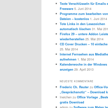
Texte Verschlüsseln für Emails e
Freeware
5. Juni 2014
Programme zum bearbeiten vo
Dateien – kostenlos
1. Juni 2014
Tote Links in den Lesezeichen
automatisch löschen
31. Mai 20
Firefox 29 – untere Addon Leist
wiederherstellen
25. Mai 2014
CD Cover Drucken – 10 einfache
25. Mai 2014
Internet Fernsehen aus Mediath
aufnehmen
1. Mai 2014
Kalenderwoche in der Windows 
anzeigen
29. April 2013
NEUESTE KOMMENTARE
Frederic Ch. Reuter
zu
Office-Vo
„Gesprächsnotiz“ – Download k
Ineichen
zu
Office Vorlage „Best
gratis Download
admin
zu
Software zum Malen l