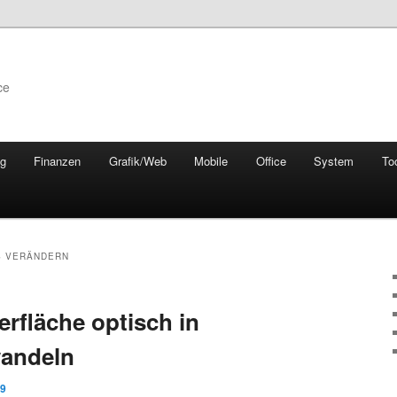
ce
ng
Finanzen
Grafik/Web
Mobile
Office
System
To
 VERÄNDERN
fläche optisch in
andeln
09