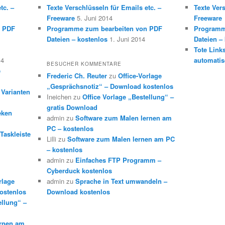
tc. –
Texte Verschlüsseln für Emails etc. –
Texte Vers
Freeware
5. Juni 2014
Freeware
n PDF
Programme zum bearbeiten von PDF
Programm
Dateien – kostenlos
1. Juni 2014
Dateien –
Tote Link
14
automatis
BESUCHER KOMMENTARE
e
Frederic Ch. Reuter
zu
Office-Vorlage
„Gesprächsnotiz“ – Download kostenlos
 Varianten
Ineichen
zu
Office Vorlage „Bestellung“ –
gratis Download
eken
admin
zu
Software zum Malen lernen am
PC – kostenlos
Taskleiste
Lilli
zu
Software zum Malen lernen am PC
– kostenlos
admin
zu
Einfaches FTP Programm –
Cyberduck kostenlos
rlage
admin
zu
Sprache in Text umwandeln –
ostenlos
Download kostenlos
ellung“ –
ernen am