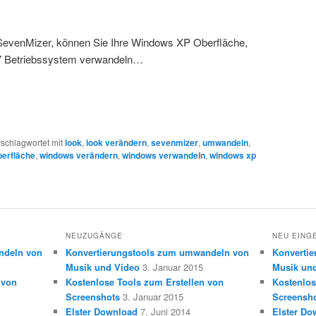
 SevenMizer, können Sie Ihre Windows XP Oberfläche,
 7 Betriebssystem verwandeln…
schlagwortet mit
look
,
look verändern
,
sevenmizer
,
umwandeln
,
erfläche
,
windows verändern
,
windows verwandeln
,
windows xp
NEUZUGÄNGE
NEU EING
ndeln von
Konvertierungstools zum umwandeln von
Konverti
Musik und Video
3. Januar 2015
Musik un
 von
Kostenlose Tools zum Erstellen von
Kostenlos
Screenshots
3. Januar 2015
Screensh
Elster Download
7. Juni 2014
Elster Do