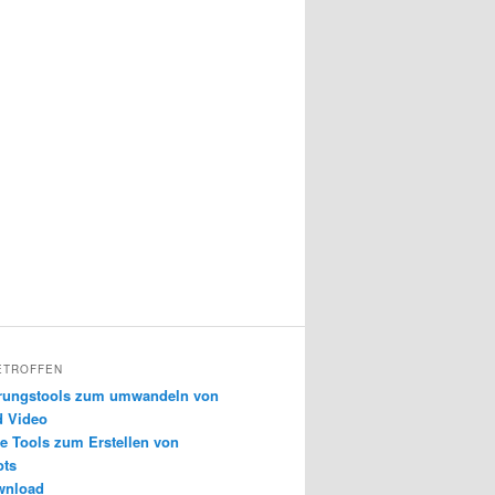
ETROFFEN
erungstools zum umwandeln von
d Video
e Tools zum Erstellen von
ots
wnload