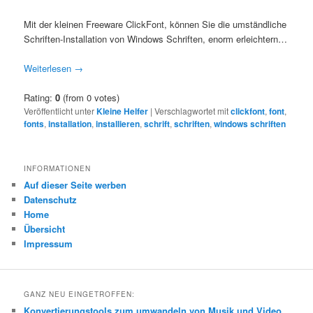
Mit der kleinen Freeware ClickFont, können Sie die umständliche
Schriften-Installation von Windows Schriften, enorm erleichtern…
Weiterlesen
→
Rating:
0
(from 0 votes)
Veröffentlicht unter
Kleine Helfer
|
Verschlagwortet mit
clickfont
,
font
,
fonts
,
installation
,
installieren
,
schrift
,
schriften
,
windows schriften
INFORMATIONEN
Auf dieser Seite werben
Datenschutz
Home
Übersicht
Impressum
GANZ NEU EINGETROFFEN:
Konvertierungstools zum umwandeln von Musik und Video