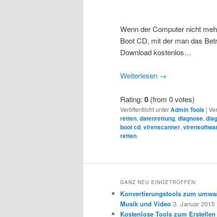
Wenn der Computer nicht mehr st
Boot CD, mit der man das Betr
Download kostenlos…
Weiterlesen
→
Rating:
0
(from 0 votes)
Veröffentlicht unter
Admin Tools
|
Ver
retten
,
datenrettung
,
diagnose
,
dia
boot cd
,
virenscanner
,
virensoftwa
retten
GANZ NEU EINGETROFFEN:
Konvertierungstools zum umwa
Musik und Video
3. Januar 2015
Kostenlose Tools zum Erstellen