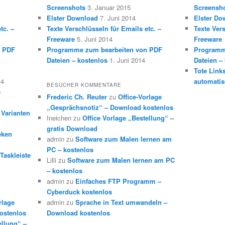
Screenshots
3. Januar 2015
Screensh
Elster Download
7. Juni 2014
Elster Do
tc. –
Texte Verschlüsseln für Emails etc. –
Texte Vers
Freeware
5. Juni 2014
Freeware
n PDF
Programme zum bearbeiten von PDF
Programm
Dateien – kostenlos
1. Juni 2014
Dateien –
Tote Link
14
automatis
BESUCHER KOMMENTARE
e
Frederic Ch. Reuter
zu
Office-Vorlage
„Gesprächsnotiz“ – Download kostenlos
 Varianten
Ineichen
zu
Office Vorlage „Bestellung“ –
gratis Download
eken
admin
zu
Software zum Malen lernen am
PC – kostenlos
Taskleiste
Lilli
zu
Software zum Malen lernen am PC
– kostenlos
admin
zu
Einfaches FTP Programm –
Cyberduck kostenlos
rlage
admin
zu
Sprache in Text umwandeln –
ostenlos
Download kostenlos
ellung“ –