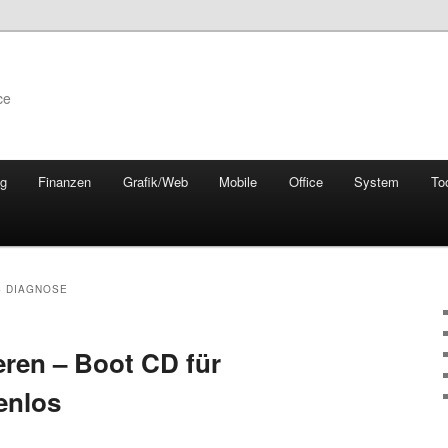
ce
ng
Finanzen
Grafik/Web
Mobile
Office
System
To
 DIAGNOSE
ren – Boot CD für
enlos