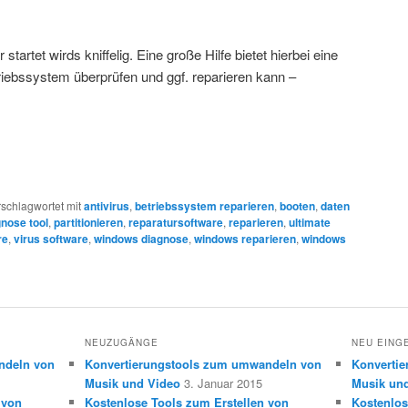
artet wirds kniffelig. Eine große Hilfe bietet hierbei eine
iebssystem überprüfen und ggf. reparieren kann –
schlagwortet mit
antivirus
,
betriebssystem reparieren
,
booten
,
daten
gnose tool
,
partitionieren
,
reparatursoftware
,
reparieren
,
ultimate
re
,
virus software
,
windows diagnose
,
windows reparieren
,
windows
NEUZUGÄNGE
NEU EING
ndeln von
Konvertierungstools zum umwandeln von
Konverti
Musik und Video
3. Januar 2015
Musik un
 von
Kostenlose Tools zum Erstellen von
Kostenlos