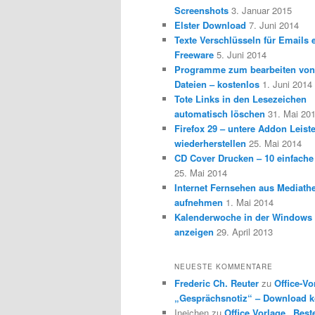
Screenshots
3. Januar 2015
Elster Download
7. Juni 2014
Texte Verschlüsseln für Emails e
Freeware
5. Juni 2014
Programme zum bearbeiten vo
Dateien – kostenlos
1. Juni 2014
Tote Links in den Lesezeichen
automatisch löschen
31. Mai 20
Firefox 29 – untere Addon Leist
wiederherstellen
25. Mai 2014
CD Cover Drucken – 10 einfache
25. Mai 2014
Internet Fernsehen aus Mediath
aufnehmen
1. Mai 2014
Kalenderwoche in der Windows 
anzeigen
29. April 2013
NEUESTE KOMMENTARE
Frederic Ch. Reuter
zu
Office-Vo
„Gesprächsnotiz“ – Download k
Ineichen
zu
Office Vorlage „Best