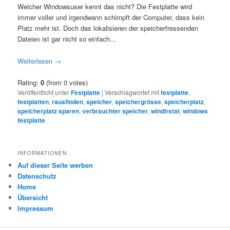
Welcher Windowsuser kennt das nicht? Die Festplatte wird
immer voller und irgendwann schimpft der Computer, dass kein
Platz mehr ist. Doch das lokalisieren der speicherfressenden
Dateien ist gar nicht so einfach…
Weiterlesen
→
Rating:
0
(from 0 votes)
Veröffentlicht unter
Festplatte
|
Verschlagwortet mit
festplatte
,
festplatten
,
rausfinden
,
speicher
,
speichergrösse
,
speicherplatz
,
speicherplatz sparen
,
verbrauchter speicher
,
windirstat
,
windows
festplatte
INFORMATIONEN
Auf dieser Seite werben
Datenschutz
Home
Übersicht
Impressum