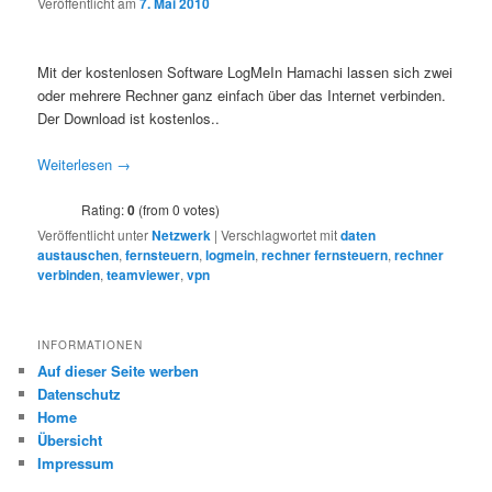
Veröffentlicht am
7. Mai 2010
Mit der kostenlosen Software LogMeIn Hamachi lassen sich zwei
oder mehrere Rechner ganz einfach über das Internet verbinden.
Der Download ist kostenlos..
Weiterlesen
→
Rating:
0
(from 0 votes)
Veröffentlicht unter
Netzwerk
|
Verschlagwortet mit
daten
austauschen
,
fernsteuern
,
logmein
,
rechner fernsteuern
,
rechner
verbinden
,
teamviewer
,
vpn
INFORMATIONEN
Auf dieser Seite werben
Datenschutz
Home
Übersicht
Impressum