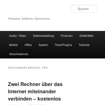
Zum
Zum
Inhalt
sekundären
Such
wechseln
Inhalt
wechseln
Freeware, Software, Opensource
Hauptmenü
Audio / Video
Dateiverwaltung
Finanzen
Grafik/Web
Mobile
Office
System
Tools/Plugins
Tutorials
Verschiedenes
SCHLAGWORT-ARCHIVE:
VPN
Zwei Rechner über das
Internet miteinander
verbinden – kostenlos