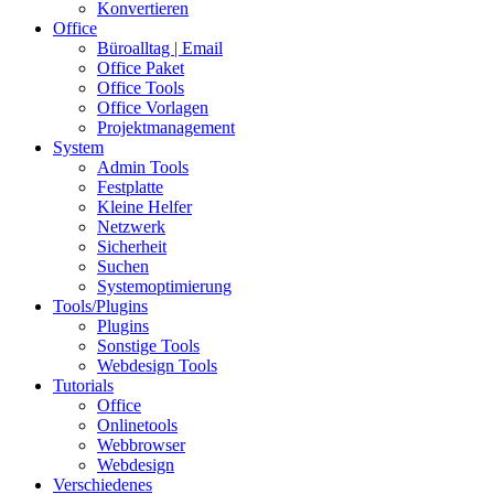
Konvertieren
Office
Büroalltag | Email
Office Paket
Office Tools
Office Vorlagen
Projektmanagement
System
Admin Tools
Festplatte
Kleine Helfer
Netzwerk
Sicherheit
Suchen
Systemoptimierung
Tools/Plugins
Plugins
Sonstige Tools
Webdesign Tools
Tutorials
Office
Onlinetools
Webbrowser
Webdesign
Verschiedenes