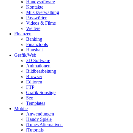
Handysoftware
Kontakte
Musikverwaltung
Passwörter
Videos & Filme
Weitere
Finanzen
Banking
Finanztools
Haushalt
Grafik/Web
3D Software
Animationen
Bildbearbeitung
Browser
Editoren
FTP
Grafik Sonstige
Seo
Templates
Mobile
Anwendungen
Handy Spiele
iTunes Alternativen
iTutorials