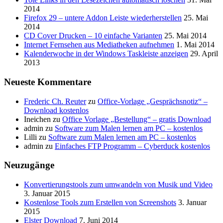
2014
Firefox 29 – untere Addon Leiste wiederherstellen
25. Mai
2014
CD Cover Drucken – 10 einfache Varianten
25. Mai 2014
Internet Fernsehen aus Mediatheken aufnehmen
1. Mai 2014
Kalenderwoche in der Windows Taskleiste anzeigen
29. April
2013
Neueste Kommentare
Frederic Ch. Reuter
zu
Office-Vorlage „Gesprächsnotiz“ –
Download kostenlos
Ineichen
zu
Office Vorlage „Bestellung“ – gratis Download
admin
zu
Software zum Malen lernen am PC – kostenlos
Lilli
zu
Software zum Malen lernen am PC – kostenlos
admin
zu
Einfaches FTP Programm – Cyberduck kostenlos
Neuzugänge
Konvertierungstools zum umwandeln von Musik und Video
3. Januar 2015
Kostenlose Tools zum Erstellen von Screenshots
3. Januar
2015
Elster Download
7. Juni 2014