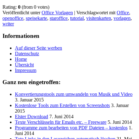
Rating:
0
(from 0 votes)
Veröffentlicht unter
Office Vorlagen
|
Verschlagwortet mit
Office
,
openoffice
,
speisekarte
,
staroffice
,
tutorial
,
visitenkarten
,
vorlagen
,
writer
Informationen
Auf dieser Seite werben
Datenschutz
Home
Übersicht
Impressum
Ganz neu eingetroffen:
Konvertierungstools zum umwandeln von Musik und Video
3. Januar 2015
Kostenlose Tools zum Erstellen von Screenshots
3. Januar
2015
Elster Download
7. Juni 2014
Texte Verschlüsseln für Emails etc. – Freeware
5. Juni 2014
Programme zum bearbeiten von PDF Dateien – kostenlos
1.
Juni 2014
Tote Links in den Lesezeichen automatisch löschen
31. Mai