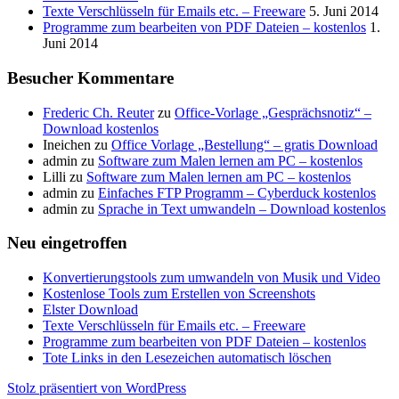
Texte Verschlüsseln für Emails etc. – Freeware
5. Juni 2014
Programme zum bearbeiten von PDF Dateien – kostenlos
1.
Juni 2014
Besucher Kommentare
Frederic Ch. Reuter
zu
Office-Vorlage „Gesprächsnotiz“ –
Download kostenlos
Ineichen
zu
Office Vorlage „Bestellung“ – gratis Download
admin
zu
Software zum Malen lernen am PC – kostenlos
Lilli
zu
Software zum Malen lernen am PC – kostenlos
admin
zu
Einfaches FTP Programm – Cyberduck kostenlos
admin
zu
Sprache in Text umwandeln – Download kostenlos
Neu eingetroffen
Konvertierungstools zum umwandeln von Musik und Video
Kostenlose Tools zum Erstellen von Screenshots
Elster Download
Texte Verschlüsseln für Emails etc. – Freeware
Programme zum bearbeiten von PDF Dateien – kostenlos
Tote Links in den Lesezeichen automatisch löschen
Stolz präsentiert von WordPress