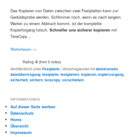
Das Kopieren von Daten zwischen zwei Festplatten kann zur
Geduldsprobe werden. Schlimmer noch, wenn es nach langem
Warten zu einem Abbruch kommt, ist der komplette
Kopierforgang futsch.
Schneller uns sicherer
kopieren
mit
TeraCopy…
Weiterlesen
→
Rating:
0
(from 0 votes)
Veröffentlicht unter
Festplatte
|
Verschlagwortet mit
dateitransfer
,
dateiübertragung
,
festplatte
,
festplatten
,
kopieren
,
kopiervorgang
,
sicherheit
,
sichern
,
teracopy
,
verschieben
INFORMATIONEN
Auf dieser Seite werben
Datenschutz
Home
Übersicht
Impressum