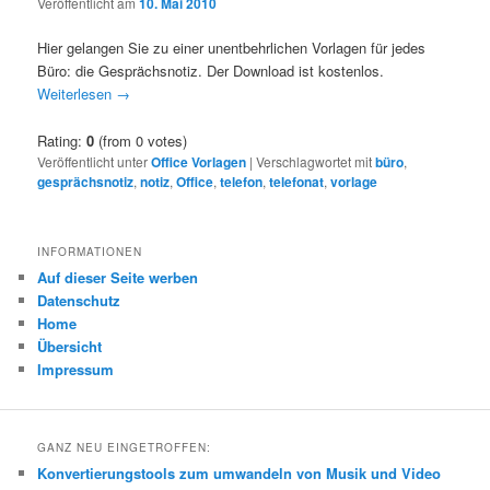
Veröffentlicht am
10. Mai 2010
Hier gelangen Sie zu einer unentbehrlichen Vorlagen für jedes
Büro: die Gesprächsnotiz. Der Download ist kostenlos.
Weiterlesen
→
Rating:
0
(from 0 votes)
Veröffentlicht unter
Office Vorlagen
|
Verschlagwortet mit
büro
,
gesprächsnotiz
,
notiz
,
Office
,
telefon
,
telefonat
,
vorlage
INFORMATIONEN
Auf dieser Seite werben
Datenschutz
Home
Übersicht
Impressum
GANZ NEU EINGETROFFEN:
Konvertierungstools zum umwandeln von Musik und Video