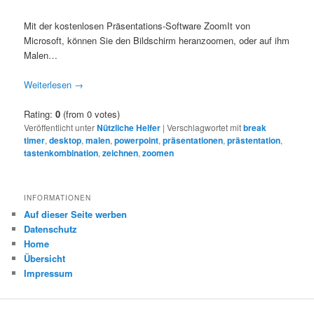
Mit der kostenlosen Präsentations-Software ZoomIt von
Microsoft, können Sie den Bildschirm heranzoomen, oder auf ihm
Malen…
Weiterlesen
→
Rating:
0
(from 0 votes)
Veröffentlicht unter
Nützliche Helfer
|
Verschlagwortet mit
break
timer
,
desktop
,
malen
,
powerpoint
,
präsentationen
,
prästentation
,
tastenkombination
,
zeichnen
,
zoomen
INFORMATIONEN
Auf dieser Seite werben
Datenschutz
Home
Übersicht
Impressum