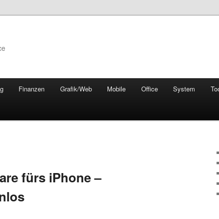
ce
ng
Finanzen
Grafik/Web
Mobile
Office
System
To
re fürs iPhone –
nlos