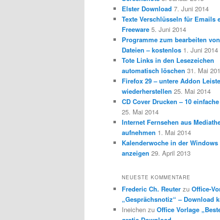
Elster Download
7. Juni 2014
Texte Verschlüsseln für Emails e
Freeware
5. Juni 2014
Programme zum bearbeiten vo
Dateien – kostenlos
1. Juni 2014
Tote Links in den Lesezeichen
automatisch löschen
31. Mai 20
Firefox 29 – untere Addon Leist
wiederherstellen
25. Mai 2014
CD Cover Drucken – 10 einfache
25. Mai 2014
Internet Fernsehen aus Mediath
aufnehmen
1. Mai 2014
Kalenderwoche in der Windows 
anzeigen
29. April 2013
NEUESTE KOMMENTARE
Frederic Ch. Reuter
zu
Office-Vo
„Gesprächsnotiz“ – Download k
Ineichen
zu
Office Vorlage „Best
gratis Download