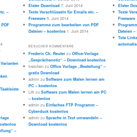
Elster Download
7. Juni 2014
Elster Do
tc. –
Texte Verschlüsseln für Emails etc. –
Texte Vers
Freeware
5. Juni 2014
Freeware
n PDF
Programme zum bearbeiten von PDF
Programm
Dateien – kostenlos
1. Juni 2014
Dateien –
Tote Link
14
automatis
BESUCHER KOMMENTARE
e
Frederic Ch. Reuter
zu
Office-Vorlage
„Gesprächsnotiz“ – Download kostenlos
 Varianten
Ineichen
zu
Office Vorlage „Bestellung“ –
gratis Download
eken
admin
zu
Software zum Malen lernen am
PC – kostenlos
Taskleiste
Lilli
zu
Software zum Malen lernen am PC
– kostenlos
admin
zu
Einfaches FTP Programm –
Cyberduck kostenlos
rlage
admin
zu
Sprache in Text umwandeln –
ostenlos
Download kostenlos
ellung“ –