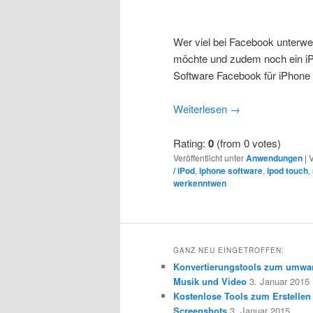
Wer viel bei Facebook unterwe
möchte und zudem noch ein iPh
Software Facebook für iPhon
Weiterlesen
→
Rating:
0
(from 0 votes)
Veröffentlicht unter
Anwendungen
|
V
/ iPod
,
iphone software
,
ipod touch
,
werkenntwen
GANZ NEU EINGETROFFEN:
Konvertierungstools zum umwa
Musik und Video
3. Januar 2015
Kostenlose Tools zum Erstellen
Screenshots
3. Januar 2015