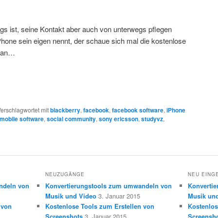
gs ist, seine Kontakt aber auch von unterwegs pflegen
one sein eigen nennt, der schaue sich mal die kostenlose
e an…
erschlagwortet mit
blackberry
,
facebook
,
facebook software
,
iPhone
mobile software
,
social community
,
sony ericsson
,
studyvz
,
NEUZUGÄNGE
NEU EING
ndeln von
Konvertierungstools zum umwandeln von
Konverti
Musik und Video
3. Januar 2015
Musik un
 von
Kostenlose Tools zum Erstellen von
Kostenlos
Screenshots
3. Januar 2015
Screensh