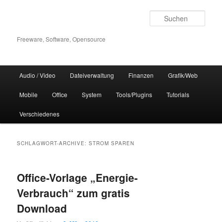
Zum
Zum
Inhalt
sekundären
Such
wechseln
Inhalt
wechseln
Freeware, Software, Opensource
Hauptmenü
Audio / Video
Dateiverwaltung
Finanzen
Grafik/Web
Mobile
Office
System
Tools/Plugins
Tutorials
Verschiedenes
SCHLAGWORT-ARCHIVE:
STROM SPAREN
Office-Vorlage „Energie-
Verbrauch“ zum gratis
Download