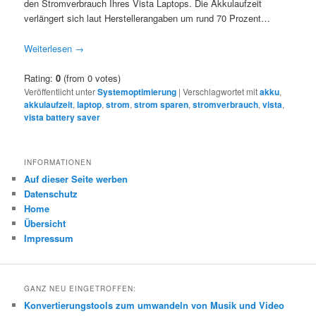
den Stromverbrauch Ihres Vista Laptops. Die Akkulaufzeit
verlängert sich laut Herstellerangaben um rund 70 Prozent…
Weiterlesen
→
Rating:
0
(from 0 votes)
Veröffentlicht unter
Systemoptimierung
|
Verschlagwortet mit
akku
,
akkulaufzeit
,
laptop
,
strom
,
strom sparen
,
stromverbrauch
,
vista
,
vista battery saver
INFORMATIONEN
Auf dieser Seite werben
Datenschutz
Home
Übersicht
Impressum
GANZ NEU EINGETROFFEN:
Konvertierungstools zum umwandeln von Musik und Video