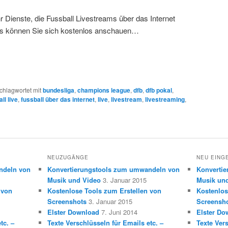
r Dienste, die Fussball Livestreams über das Internet
ms können Sie sich kostenlos anschauen…
chlagwortet mit
bundesliga
,
champions league
,
dfb
,
dfb pokal
,
ll live
,
fussball über das internet
,
live
,
livestream
,
livestreaming
,
NEUZUGÄNGE
NEU EING
ndeln von
Konvertierungstools zum umwandeln von
Konverti
Musik und Video
3. Januar 2015
Musik un
 von
Kostenlose Tools zum Erstellen von
Kostenlos
Screenshots
3. Januar 2015
Screensh
Elster Download
7. Juni 2014
Elster Do
tc. –
Texte Verschlüsseln für Emails etc. –
Texte Vers