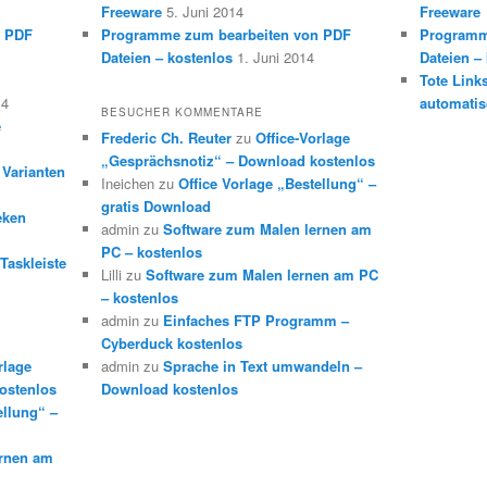
Freeware
5. Juni 2014
Freeware
n PDF
Programme zum bearbeiten von PDF
Programm
Dateien – kostenlos
1. Juni 2014
Dateien –
Tote Link
14
automatis
BESUCHER KOMMENTARE
e
Frederic Ch. Reuter
zu
Office-Vorlage
„Gesprächsnotiz“ – Download kostenlos
 Varianten
Ineichen
zu
Office Vorlage „Bestellung“ –
gratis Download
eken
admin
zu
Software zum Malen lernen am
PC – kostenlos
Taskleiste
Lilli
zu
Software zum Malen lernen am PC
– kostenlos
admin
zu
Einfaches FTP Programm –
Cyberduck kostenlos
rlage
admin
zu
Sprache in Text umwandeln –
ostenlos
Download kostenlos
ellung“ –
ernen am