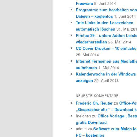
Freeware
5. Juni 2014
Programme zum bearbeiten vo
Dateien – kostenlos
1. Juni 2014
Tote Links in den Lesezeichen
automatisch löschen
31. Mai 20
Firefox 29 – untere Addon Leist
wiederherstellen
25. Mai 2014
CD Cover Drucken – 10 einfache
25. Mai 2014
Internet Fernsehen aus Mediath
aufnehmen
1. Mai 2014
Kalenderwoche in der Windows 
anzeigen
29. April 2013
NEUESTE KOMMENTARE
Frederic Ch. Reuter
zu
Office-Vo
„Gesprächsnotiz“ – Download k
Ineichen
zu
Office Vorlage „Best
gratis Download
admin
zu
Software zum Malen l
PC – kostenlos