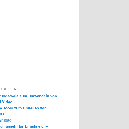
ETROFFEN
erungstools zum umwandeln von
d Video
e Tools zum Erstellen von
ots
wnload
chlüsseln für Emails etc. –