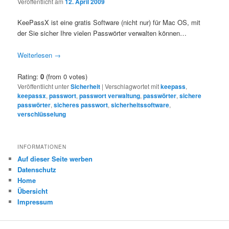
Veröffentlicht am
12. April 2009
KeePassX ist eine gratis Software (nicht nur) für Mac OS, mit
der Sie sicher Ihre vielen Passwörter verwalten können…
Weiterlesen
→
Rating:
0
(from 0 votes)
Veröffentlicht unter
Sicherheit
|
Verschlagwortet mit
keepass
,
keepassx
,
passwort
,
passwort verwaltung
,
passwörter
,
sichere
passwörter
,
sicheres passwort
,
sicherheitssoftware
,
verschlüsselung
INFORMATIONEN
Auf dieser Seite werben
Datenschutz
Home
Übersicht
Impressum