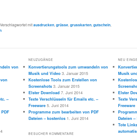
Verschlagwortet mit
ausdrucken
,
grüsse
,
grusskarten
,
gutschein
,
n
NEUZUGÄNGE
NEU EING
ndeln von
Konvertierungstools zum umwandeln von
Konverti
Musik und Video
3. Januar 2015
Musik un
 von
Kostenlose Tools zum Erstellen von
Kostenlos
Screenshots
3. Januar 2015
Screensh
Elster Download
7. Juni 2014
Elster Do
tc. –
Texte Verschlüsseln für Emails etc. –
Texte Vers
Freeware
5. Juni 2014
Freeware
n PDF
Programme zum bearbeiten von PDF
Programm
Dateien – kostenlos
1. Juni 2014
Dateien –
Tote Link
14
automatis
BESUCHER KOMMENTARE