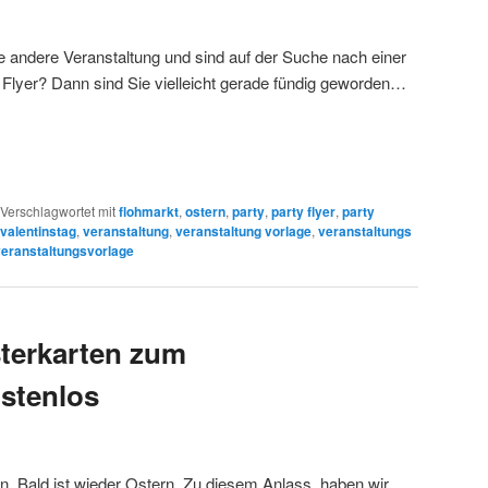
ne andere Veranstaltung und sind auf der Suche nach einer
 Flyer? Dann sind Sie vielleicht gerade fündig geworden…
Verschlagwortet mit
flohmarkt
,
ostern
,
party
,
party flyer
,
party
valentinstag
,
veranstaltung
,
veranstaltung vorlage
,
veranstaltungs
veranstaltungsvorlage
terkarten zum
stenlos
n. Bald ist wieder Ostern. Zu diesem Anlass, haben wir