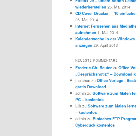
Firefox 29 – untere Addon Leist
wiederherstellen
25. Mai 2014
CD Cover Drucken – 10 einfache
25. Mai 2014
Internet Fernsehen aus Mediath
aufnehmen
1. Mai 2014
Kalenderwoche in der Windows 
anzeigen
29. April 2013
NEUESTE KOMMENTARE
Frederic Ch. Reuter
zu
Office-Vo
„Gesprächsnotiz“ – Download k
Ineichen
zu
Office Vorlage „Best
gratis Download
admin
zu
Software zum Malen l
PC – kostenlos
Lilli
zu
Software zum Malen lern
– kostenlos
admin
zu
Einfaches FTP Progra
Cyberduck kostenlos