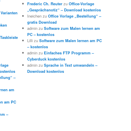
e
Frederic Ch. Reuter
zu
Office-Vorlage
„Gesprächsnotiz“ – Download kostenlos
 Varianten
Ineichen
zu
Office Vorlage „Bestellung“ –
gratis Download
eken
admin
zu
Software zum Malen lernen am
PC – kostenlos
Taskleiste
Lilli
zu
Software zum Malen lernen am PC
– kostenlos
admin
zu
Einfaches FTP Programm –
Cyberduck kostenlos
rlage
admin
zu
Sprache in Text umwandeln –
ostenlos
Download kostenlos
ellung“ –
ernen am
en am PC
mm –