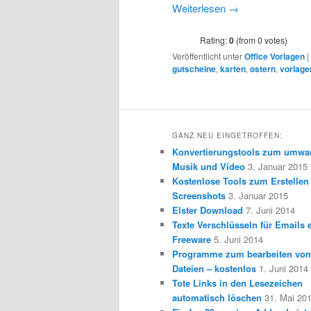
Weiterlesen
→
Rating:
0
(from 0 votes)
Veröffentlicht unter
Office Vorlagen
|
gutscheine
,
karten
,
ostern
,
vorlage
GANZ NEU EINGETROFFEN:
Konvertierungstools zum umwa
Musik und Video
3. Januar 2015
Kostenlose Tools zum Erstellen
Screenshots
3. Januar 2015
Elster Download
7. Juni 2014
Texte Verschlüsseln für Emails e
Freeware
5. Juni 2014
Programme zum bearbeiten vo
Dateien – kostenlos
1. Juni 2014
Tote Links in den Lesezeichen
automatisch löschen
31. Mai 20