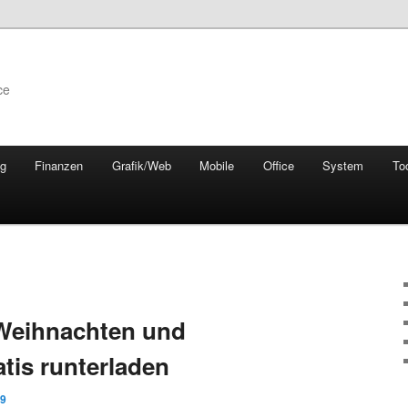
ce
ng
Finanzen
Grafik/Web
Mobile
Office
System
To
 Weihnachten und
tis runterladen
09