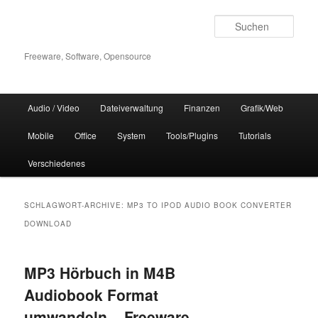
Zum
Zum
Inhalt
sekundären
Such
wechseln
Inhalt
wechseln
Freeware, Software, Opensource
Hauptmenü
Audio / Video
Dateiverwaltung
Finanzen
Grafik/Web
Mobile
Office
System
Tools/Plugins
Tutorials
Verschiedenes
SCHLAGWORT-ARCHIVE:
MP3 TO IPOD AUDIO BOOK CONVERTER
DOWNLOAD
MP3 Hörbuch in M4B
Audiobook Format
umwandeln – Freeware