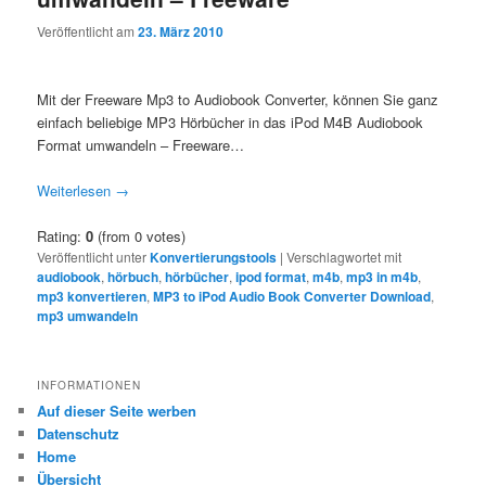
Veröffentlicht am
23. März 2010
Mit der Freeware Mp3 to Audiobook Converter, können Sie ganz
einfach beliebige MP3 Hörbücher in das iPod M4B Audiobook
Format umwandeln – Freeware…
Weiterlesen
→
Rating:
0
(from 0 votes)
Veröffentlicht unter
Konvertierungstools
|
Verschlagwortet mit
audiobook
,
hörbuch
,
hörbücher
,
ipod format
,
m4b
,
mp3 in m4b
,
mp3 konvertieren
,
MP3 to iPod Audio Book Converter Download
,
mp3 umwandeln
INFORMATIONEN
Auf dieser Seite werben
Datenschutz
Home
Übersicht