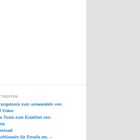
ETROFFEN
erungstools zum umwandeln von
d Video
e Tools zum Erstellen von
ots
wnload
chlüsseln für Emails etc. –