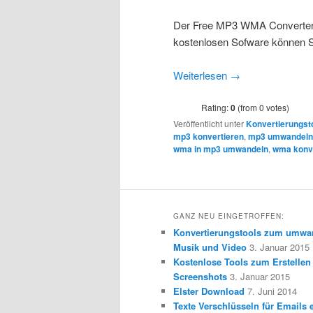
Der Free MP3 WMA Converter b
kostenlosen Sofware können
Weiterlesen
→
Rating:
0
(from 0 votes)
Veröffentlicht unter
Konvertierungst
mp3 konvertieren
,
mp3 umwandeln
wma in mp3 umwandeln
,
wma konve
GANZ NEU EINGETROFFEN:
Konvertierungstools zum umwa
Musik und Video
3. Januar 2015
Kostenlose Tools zum Erstellen
Screenshots
3. Januar 2015
Elster Download
7. Juni 2014
Texte Verschlüsseln für Emails e