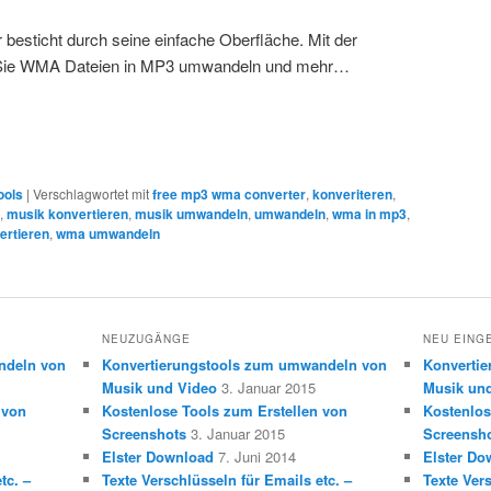
esticht durch seine einfache Oberfläche. Mit der
 Sie WMA Dateien in MP3 umwandeln und mehr…
ools
|
Verschlagwortet mit
free mp3 wma converter
,
konveriteren
,
,
musik konvertieren
,
musik umwandeln
,
umwandeln
,
wma in mp3
,
rtieren
,
wma umwandeln
NEUZUGÄNGE
NEU EING
ndeln von
Konvertierungstools zum umwandeln von
Konverti
Musik und Video
3. Januar 2015
Musik un
 von
Kostenlose Tools zum Erstellen von
Kostenlos
Screenshots
3. Januar 2015
Screensh
Elster Download
7. Juni 2014
Elster Do
tc. –
Texte Verschlüsseln für Emails etc. –
Texte Vers