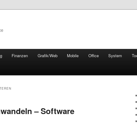
ce
ng
Finanzen
Grafik/Web
Mobile
Office
System
To
TEREN
wandeln – Software