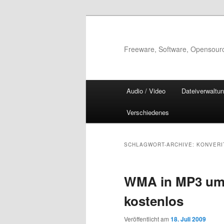
Zum
Zum
Inhalt
sekundären
wechseln
Inhalt
Freeware, Software, Opensour
wechseln
Hauptmenü
Audio / Video
Dateiverwaltu
Verschiedenes
SCHLAGWORT-ARCHIVE:
KONVERI
WMA in MP3 um
kostenlos
Veröffentlicht am
18. Juli 2009