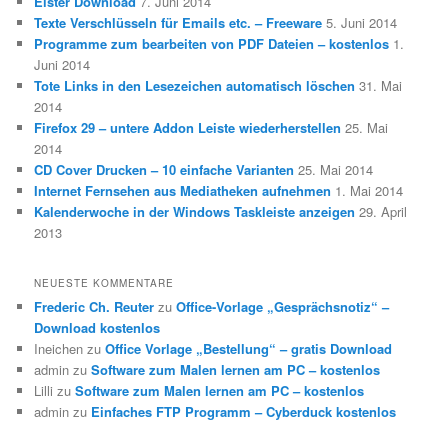
Elster Download
7. Juni 2014
Texte Verschlüsseln für Emails etc. – Freeware
5. Juni 2014
Programme zum bearbeiten von PDF Dateien – kostenlos
1.
Juni 2014
Tote Links in den Lesezeichen automatisch löschen
31. Mai
2014
Firefox 29 – untere Addon Leiste wiederherstellen
25. Mai
2014
CD Cover Drucken – 10 einfache Varianten
25. Mai 2014
Internet Fernsehen aus Mediatheken aufnehmen
1. Mai 2014
Kalenderwoche in der Windows Taskleiste anzeigen
29. April
2013
NEUESTE KOMMENTARE
Frederic Ch. Reuter
zu
Office-Vorlage „Gesprächsnotiz“ –
Download kostenlos
Ineichen
zu
Office Vorlage „Bestellung“ – gratis Download
admin
zu
Software zum Malen lernen am PC – kostenlos
Lilli
zu
Software zum Malen lernen am PC – kostenlos
admin
zu
Einfaches FTP Programm – Cyberduck kostenlos