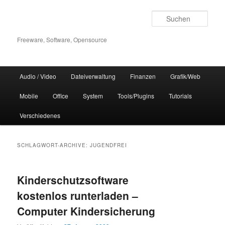
Zum
Zum
Inhalt
sekundären
Such
wechseln
Inhalt
wechseln
Freeware, Software, Opensource
Hauptmenü
Audio / Video
Dateiverwaltung
Finanzen
Grafik/Web
Mobile
Office
System
Tools/Plugins
Tutorials
Verschiedenes
SCHLAGWORT-ARCHIVE:
JUGENDFREI
Kinderschutzsoftware
kostenlos runterladen –
Computer Kindersicherung