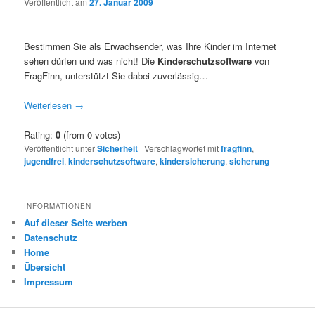
Veröffentlicht am
27. Januar 2009
Bestimmen Sie als Erwachsender, was Ihre Kinder im Internet
sehen dürfen und was nicht! Die
Kinderschutzsoftware
von
FragFinn, unterstützt Sie dabei zuverlässig…
Weiterlesen
→
Rating:
0
(from 0 votes)
Veröffentlicht unter
Sicherheit
|
Verschlagwortet mit
fragfinn
,
jugendfrei
,
kinderschutzsoftware
,
kindersicherung
,
sicherung
INFORMATIONEN
Auf dieser Seite werben
Datenschutz
Home
Übersicht
Impressum